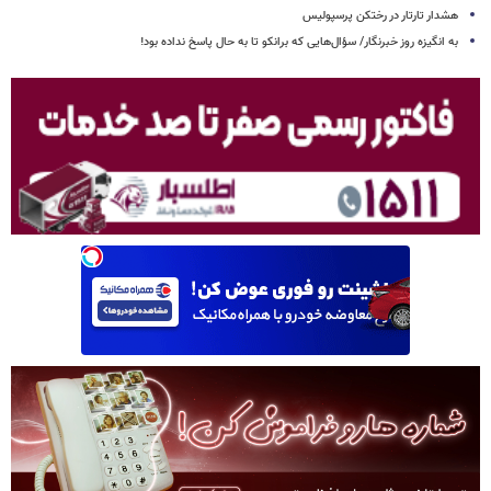
هشدار تارتار در رختکن پرسپولیس
به انگیزه روز خبرنگار/ سؤال‌هایی که برانکو تا به حال پاسخ نداده بود!