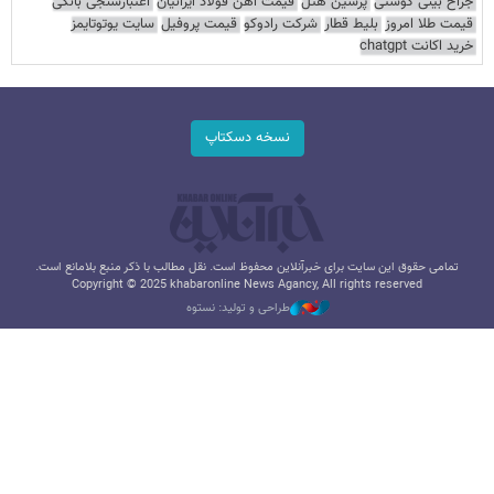
جراح بینی گوشتی
پرشین هتل
قیمت آهن فولاد ایرانیان
اعتبارسنجی بانکی
قیمت طلا امروز
بلیط قطار
شرکت رادوکو
قیمت پروفیل
سایت یوتوتایمز
خرید اکانت chatgpt
نسخه دسکتاپ
تمامی حقوق این سایت برای خبرآنلاین محفوظ است. نقل مطالب با ذکر منبع بلامانع است.
Copyright © 2025 khabaronline News Agancy, All rights reserved
طراحی و تولید: نستوه