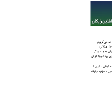
که می‌گوییم
حال مذاکره
ران معجزه بود/
ن بود آمریکا از آن
لبنان با ایران /
ی با حزب نزدیک