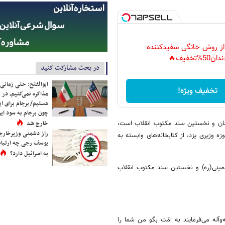
 از روش خانگی سفیدکننده
دان50%تخفیف🔥
در بحث مشارکت کنید
ابوالفتح: حتی زمانی 
تخفیف ویژه!
مذاکره نمی‌کنیم، در 
هستیم/ برجام برای ای
چون برجام به سود ایرا
خارج شد
یشان و نخستین سند مکتوب انقلاب است،
راز دشمنی وزیرخارجه 
 کتابخانه موزه وزیری یزد، از کتابخانه‌های وابسته به
یوسف رجی چه ارتباط
به اسرائیل دارد؟
خمینی(ره) و نخستین سند مکتوب انقلاب
‌وآله می‌فرمایند به امّت بگو من شما را