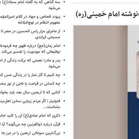
سه گناهی که به گفته امام سجاد(ع) س
می‌شود
وشته امام خمینی(ره)
پیوند قصاص و جهاد در کلام امیرالمؤمن
مفهوم انتقام در نهج‌البلاغه
از ماجرای مزار راس الحسین در مصر تا
مسیحی ایرلندی
امام زمان(عج) درباره ظهور چه فرموده‌ا
توقیعاتی که مهدویت را تفسیر می‌کند
پدر و مادر؛ نعمتی که برکت زندگی از احت
می‌شود
چه کنیم تا آثار نماز را در زندگی حس کن
چه کسانی در قیامت با تاجی از نور مح
کتابی که تا اربعین سال بعد باید بخوان
فتوتیتر | اگر مردم زیباییِ سخن اهل‌بیت
بشناسند...
ذکری که امام صادق(ع) آن را کلید اجا
قرآن درباره ذوالقرنین چه می‌گوید؟ آیا او
بزرگ‌ترین سوغاتی اربعین را در مرز جا ن