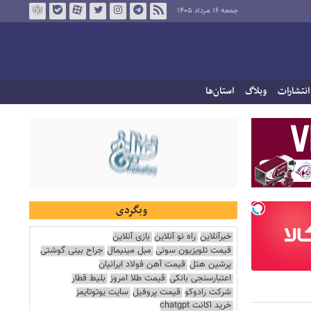
جمعه ۱۶ مرداد ۱۴۰۵
انتشارات
وبلاگ
استان‌ها
وبگردی
خبرآنلاین
راه نو آنلاین
بازی آنلاین
قیمت تلویزیون سونی
مبل مینیمال
جراح بینی گوشتی
پرشین هتل
قیمت آهن فولاد ایرانیان
اعتبارسنجی بانکی
قیمت طلا امروز
بلیط قطار
شرکت رادوکو
قیمت پروفیل
سایت یوتوتایمز
خرید اکانت chatgpt