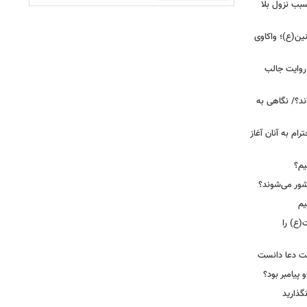
بب نزول بلا
ین(ع)؛ واکاوی
 روایت جالب
ند؟/ نگاهی به
رام به آنان آغاز
یم؟
شور می‌شوند؟
یم
(ع) را
بت دعا دانست
 پیامبر بود؟
گذارید