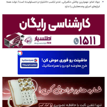
جواد امام: مهم‌ترین چالش حکمرانی، عدم تناسب «اختیار» و «مسئولیت» است/ دولت همه
ابزارهای اجرای وعده‌هایش را ندارد