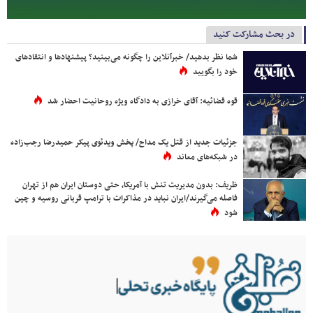
در بحث مشارکت کنید
شما نظر بدهید/ خبرآنلاین را چگونه می‌بینید؟ پیشنهادها و انتقادهای
خود را بگویید
قوه قضائیه: آقای خرازی به دادگاه ویژه روحانیت احضار شد
جزئیات جدید از قتل یک مداح/ پخش ویدئوی پیکر حمیدرضا رجب‌زاده
در شبکه‌های معاند
ظریف: بدون مدیریت تنش با آمریکا، حتی دوستان ایران هم از تهران
فاصله می‌گیرند/ایران نباید در مذاکرات با ترامپ قربانی روسیه و چین
شود