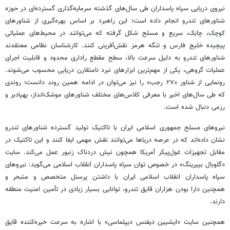
نیروی دریایی سپاه پاسداران طی سال‌های گذشته سرمایه‌گذاری گسترده‌ای در حوزه
شناورهای تندرو انجام داده است؛ این راهبرد بر اساس بهره‌گیری از شناورهای
کوچک، چابک، سریع و مسلح شکل گرفته که می‌توانند در محیط‌های عملیاتی
پیچیده خلیج فارس و تنگه هرمز نقش‌آفرینی کنند. کارشناسان نظامی معتقدند
شناورهای تندرو به دلیل سرعت بالا، سطح مقطع راداری محدود و قابلیت اجرای
عملیات گروهی، یکی از مهم‌ترین ابزارهای نبرد نامتقارن دریایی محسوب می‌شوند.
رونمایی از شناور «۲۷ رجب» را نیز می‌توان در ادامه همین روند دانست؛ روندی
که طی سال‌های اخیر با معرفی کلاس‌های مختلف شناورهای موشک‌انداز، پهپادبر و
رزمی دنبال شده است.
نیروهای مسلح جمهوری اسلامی ایران با تاکتیک تولید گسترده شناورهای تندرو
نشان داده‌اند که در عرصه دریاها می‌توانند نقش مهمی ایفا کنند و این تاکتیک در
مقابل تجهیزات غول‌پیکر آمریکا همچون نیش دردناک زنبور عمل می‌کند. سایت
«گلوبال بییرینگ» در خصوص توان سپاه پاسداران انقلاب اسلامی می‌گوید: نیروهای
سپاه پاسداران انقلاب اسلامی ایران با داشتن پرسنل متخصص و متبحر و
همچنین دارا بودن هزاران قایق تندرو، توانایی بسیار زیادی در تأمین امنیت منطقه
دارند.
همچنین سایت «ایشیین دیفنس دیپلماسی» با اشاره به سرعت خیره‌کننده قایق