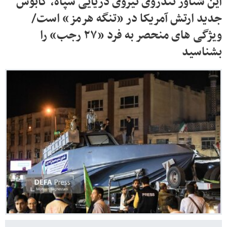
این شناور تندروی نیروی دریایی سپاه، کابوس
جدید ارتش آمریکا در «تنگه هرمز» است/
ویژگی های منحصر به فرد «۲۷ رجب» را
بشناسید