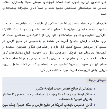
های تندروی ایرانی، عنوان کرده است: قایق‌های سرعتی سپاه پاسداران انقلاب
اسلامی به موشک‌های ضدکشتی تجهیز شده و ضمناً دارای تجهیزات پیشرفته‌ای
است.
قایق‌های تندرو سپاه پاسداران انقلاب اسلامی از قابلیت نبرد طولانی‌مدت در دریا
برخوردار بوده و توانایی مبارزه با ناوهای متخاصم دشمن را دارند؛ البته تاکتیک
بکارگیری شناروهای تندرو موشک‌انداز، تنها یکی از تاکتیک‌های مختلفی است که
برای مبارزه با ارتش متجاوز آمریکا در منطقه و به‌خصوص در خلیج فارس در
دستور کار نیروهای مسلح کشور قرار دارد و راهکارهای دیگری همچون استفاده از
شهپادها، زیردریایی‌های کوچک، اژدرهایی مثل اژدر «حوت»، انواع موشک‌های کروز
و بالستیک دریایی، شناورهای پرنده، مین‌ریزی گسترده دریایی و موشک‌های هوا به
سطح نیز در صورت برافروخته‌شدن مجدد شعله جنگ، می‌تواند مقابل نیروی
دریایی ارتش تروریست آمریکا مورد استفاده قرار گیرد.
خبرهای مرتبط
رونمایی از سلاح نظامی جدید ایران+ عکس
سنگر توییتری در جنگ ۴۰ روزه ؛ از دیپلماسی دست‌نویس تا هشدار
به زبان عربی/ ۵ صفحه…
قاتل خاموش ناوهای آمریکا در خلیج فارس و تنگه هرمز/ جنگ مین