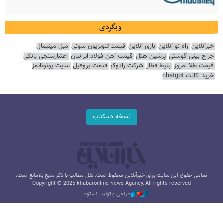
وبگردی
خبرآنلاین
راه نو آنلاین
بازی آنلاین
قیمت تلویزیون سونی
مبل مینیمال
جراح بینی گوشتی
پرشین هتل
قیمت آهن فولاد ایرانیان
اعتبارسنجی بانکی
قیمت طلا امروز
بلیط قطار
شرکت رادوکو
قیمت پروفیل
سایت یوتوتایمز
خرید اکانت chatgpt
نسخه دسکتاپ
تمامی حقوق این سایت برای خبرآنلاین محفوظ است. نقل مطالب با ذکر منبع بلامانع است.
Copyright © 2025 khabaronline News Agancy, All rights reserved
طراحی و تولید: نستوه