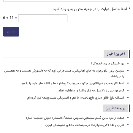
*
لطفا حاصل عبارت را در جعبه متن روبرو وارد کنید
6 + 11 =
ارسال
آخرین اخبار
روز خبرنگار یا روز خمودگی!
سوسن پرور: تلویزیون به جای اهالی‌اش، مستاجرانی آورد که نه دلسوزش هستند و نه تعصبش
را می‌کشند
شما نظر بدهید/ خبرآنلاین را چگونه می‌بینید؟ پیشنهادها و انتقادهای خود را بگویید
کامرون پس از ۲۱ سال به فکر واگذاری «آواتار» افتاد
اعتراف تلخ خالق «بازی تاج‌وتخت»؛ با غم و افسردگی دست‌وپنجه نرم کرده‌ام
پربیننده‌ترین
انتقاد از تازه ترین فبلم سینمایی سروش صحت/ «استخر» ارزش خندیدن ندارد
اکران و نقد «کریستوفرها» در سینماتک خانه‌ی هنرمندان ایران