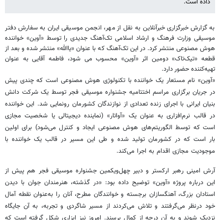
داده است.
به گزارش خبرگزاری خبرآنلاین به نقل از مهر، انجمن موسیقی ایران به سفارش دفتر
موسیقی وزارت فرهنگ و ارشاد اسلامی تک‌آهنگ جدیدی را توسط «آوین» خواننده
هوش مصنوعی منتشر کرد. در این تک‌آهنگ که با عنوان «یاالله» منتشر شده و بعد از
قطعه «تیک‌تاک» دومین اثر «آوین» محسوب می شود، فاطمه آقایی به عنوان
تهیه‌کننده حضور دارد.
«آوین» نام مستعار یک خواننده با تکنولوژی هوش مصنوعی است که چندی پیش
در جریان برگزاری مراسم اختتامیه جشنواره موسیقی فجر توسط یک شرکت دانش
بنیان ایرانی با اجرای زنده تعدادی از نوازندگان کشورمان رونمایی شد. این خواننده
در قالب نرم‌افزاری به عنوان یک «آواتار» (نماینده دیجیتالی یا شخصیت مجازی
است که توسط الگوریتم‌های هوش مصنوعی ایجاد و کنترل می‌شود) برای اولین
بار است که در کشورمان تولید شده و طی این مسیر در قالب یک خواننده با
موجودیت مجازی اقدام به اجرا می‌کند.
آرش امینی رهبر ارکستر و دبیر چهل‌ویکمین جشنواره موسیقی فجر هم پیش از
این درباره پروژه «آوین» توضیح داده بود: «در گذشته، هنرمندان جوان با دیدن
استادان بزرگ، آهنگسازان برجسته و خوانندگان مطرح، آنان را به‌عنوان نقطه آمال
خود درنظر می‌گرفتند و تلاش می‌کردند از مسیر شاگردی و تجربه، به آن جایگاه
نزدیک شوند و به آن درجه از کمال برسند. امروز نیز ابزاری شکل گرفته است که