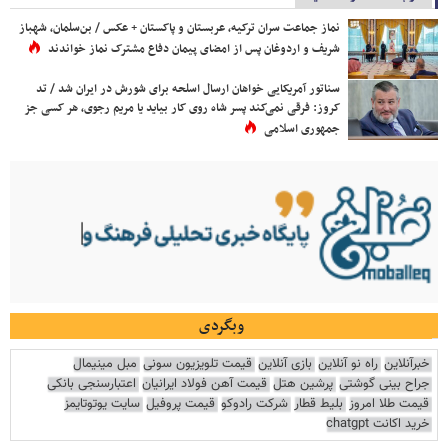
نماز جماعت سران ترکیه، عربستان و پاکستان + عکس / بن‌سلمان، شهباز
شریف و اردوغان پس از امضای پیمان دفاع مشترک نماز خواندند
سناتور آمریکایی خواهان ارسال اسلحه برای شورش در ایران شد / تد
کروز: فرقی نمی‌کند پسر شاه روی کار بیاید یا مریم رجوی، هر کسی جز
جمهوری اسلامی
وبگردی
خبرآنلاین
راه نو آنلاین
بازی آنلاین
قیمت تلویزیون سونی
مبل مینیمال
جراح بینی گوشتی
پرشین هتل
قیمت آهن فولاد ایرانیان
اعتبارسنجی بانکی
قیمت طلا امروز
بلیط قطار
شرکت رادوکو
قیمت پروفیل
سایت یوتوتایمز
خرید اکانت chatgpt