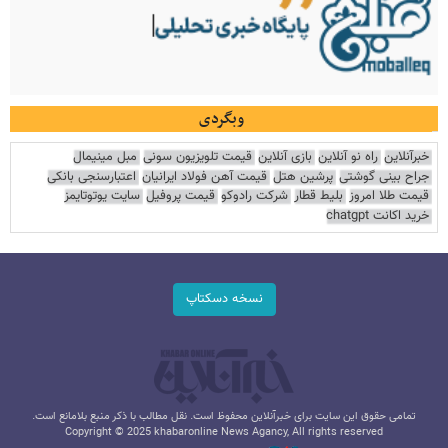
وبگردی
خبرآنلاین
راه نو آنلاین
بازی آنلاین
قیمت تلویزیون سونی
مبل مینیمال
جراح بینی گوشتی
پرشین هتل
قیمت آهن فولاد ایرانیان
اعتبارسنجی بانکی
قیمت طلا امروز
بلیط قطار
شرکت رادوکو
قیمت پروفیل
سایت یوتوتایمز
خرید اکانت chatgpt
نسخه دسکتاپ
تمامی حقوق این سایت برای خبرآنلاین محفوظ است. نقل مطالب با ذکر منبع بلامانع است.
Copyright © 2025 khabaronline News Agancy, All rights reserved