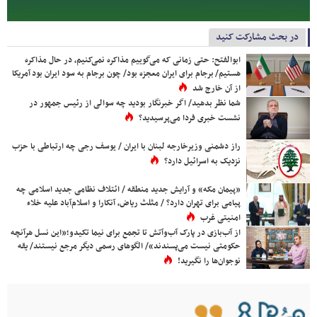
در بحث مشارکت کنید
ابوالفتح: حتی زمانی که می‌گوییم مذاکره نمی‌کنیم، در حال مذاکره
هستیم/ برجام برای ایران معجزه بود/ چون برجام به سود ایران بود آمریکا
از آن خارج شد
شما نظر بدهید/ اگر خبرنگار بودید چه سوالی از رئیس جمهور در
نشست خبری فردا می‌پرسیدید؟
راز دشمنی وزیرخارجه لبنان با ایران / یوسف رجی چه ارتباطی با حزب
نزدیک به اسرائیل دارد؟
«پیمان مکه» و آرایش جدید منطقه / ائتلاف نظامی جدید اسلامی چه
پیامی برای تهران دارد؟ / مثلث ریاض، آنکارا و اسلام‌آباد علیه خلاء
امنیتی غرب
از آب‌بازی در پارک آب‌وآتش تا تجمع برای نیما تکیدو؛«این نسل هرآنچه
حکومتی نیست می‌پسندند»/ الگوهای رسمی دیگر مرجع نیستند/ یقه
نوجوان‌ها را نگیرید!