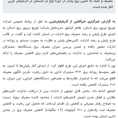
مصرف و کمک به تأمین برق پایدار در دوره اوج بار تابستان در آذربایجان غربی
آغاز شده است.
به گزارش خبرگزاری خبرآنلاین از آذربایجان‌غربی
به نقل از روابط عمومی شرکت
توزیع نیروی برق استان، طاهر کیامهر مدیرعامل شرکت توزیع نیروی برق استان به
اجرای طرح پایش و رصد مصرف برق ادارات در استان اشاره کرد و گفت: در قالب
طرح پایش و رصد ادارات، اکیپ‌های پایش و نظارت به صورت مستمر و روزانه در
ادارات حضور یافته و ضمن بررسی میزان مصرف برق دستگاه‌ها، مشترکان
پرمصرف را شناسایی و تذکرات و راهنمایی‌های لازم برای کاهش مصرف را ارائه
می‌کنند.
وی با اشاره به نتایج اجرای این طرح اظهار کرد: از ابتدای آغاز پایش‌ها تا امروز، به
طور متوسط روزانه برق ۳۲۲ مشترک اداری به دلیل رعایت نکردن الگوی مصرف
قطع می‌شد که با استمرار نظارت‌ها و همراهی دستگاه‌های اجرایی، این میزان به
۲۰۸ مشترک کاهش یافته است.
کیامهر ادامه داد: بخش قابل توجهی از ادارات پس از دریافت تذکرات اکیپ‌های
نظارتی و فعال شدن لیمیتر کنتورهای ادارات ( محدود کننده مصرف برق)، نسبت
به اصلاح رفتار مصرفی و کاهش بار اقدام کرده‌اند که حاصل این رعایت و کاهش
مصرف ثبت یک‌هزار و ۲۰۰ کیلووات (۱.۲ مگاوات) کاهش مصرف برق در بخش
اداری استان بوده است.