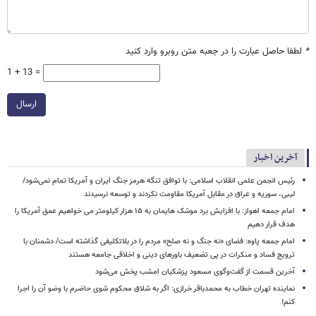
*
لطفا حاصل عبارت را در جعبه متن روبرو وارد کنید
1 + 13 =
ارسال
آخرین اخبار
رئیس انجمن علمی انقلاب اسلامی: با توافق تنگه هرمز جنگ ایران و آمریکا تمام نمی‌شود/
لیبی، سوریه و عراق در مقابل آمریکا مقاومت نکردند و توسعه نرسیدند
امام‌ جمعه اهواز: با افزایش برد موشک هایمان به ۱۵ هزار کیلومتر می خواهیم عمق آمریکا را
هدف قرار دهیم
امام جمعه پاوه: فضای «نه جنگ و نه صلح» مردم را در بلاتکلیفی گذاشته است/ دشمنان با
ترویج فساد و منکرات در پی تضعیف باورهای دینی و اخلاقی جامعه هستند
آخرین قسمت از گفت‌وگوی مسعود پزشکیان امشب پخش می‌شود
نماینده تهران خطاب به محمدباقر خرازی: اگر به شلاق محکوم شوی حاضرم با وضو آن را اجرا
کنم!