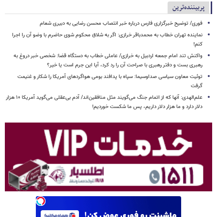
پربیننده‌ترین
فوری/ توضیح خبرگزاری فارس درباره خبر انتصاب محسن رضایی به دبیری شعام
نماینده تهران خطاب به محمدباقر خرازی: اگر به شلاق محکوم شوی حاضرم با وضو آن را اجرا
کنم!
واکنش تند امام جمعه اردبیل به خرازی/ عاملی خطاب به دستگاه قضا: شخصی خبر دروغ به
رهبری بست و دفتر رهبری با صراحت آن را رد کرد، آیا این جرم است یا خیر؟
توئیت معاون سیاسی صداوسیما: سپاه با پدافند بومی هواگردهای آمریکا را شکار و غنیمت
گرفت
علم‌الهدی: آنها که از اتمام جنگ می‌گویند مثل منافقین‌اند/ آدم بی‌عقلی می‌گوید آمریکا ۱۰ هزار
دلار دارد و ما هزار دلار داریم، پس ما شکست خوردیم!