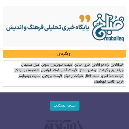
وبگردی
خبرآنلاین
راه نو آنلاین
بازی آنلاین
قیمت تلویزیون سونی
مبل مینیمال
جراح بینی گوشتی
پرشین هتل
قیمت آهن فولاد ایرانیان
اعتبارسنجی بانکی
قیمت طلا امروز
بلیط قطار
شرکت رادوکو
قیمت پروفیل
سایت یوتوتایمز
خرید اکانت chatgpt
نسخه دسکتاپ