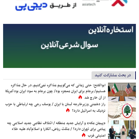
در بحث مشارکت کنید
ابوالفتح: حتی زمانی که می‌گوییم مذاکره نمی‌کنیم، در حال مذاکره
هستیم/ برجام برای ایران معجزه بود/ چون برجام به سود ایران بود آمریکا
از آن خارج شد
راز دشمنی وزیرخارجه لبنان با ایران / یوسف رجی چه ارتباطی با حزب
نزدیک به اسرائیل دارد؟
«پیمان مکه» و آرایش جدید منطقه / ائتلاف نظامی جدید اسلامی چه
پیامی برای تهران دارد؟ / مثلث ریاض، آنکارا و اسلام‌آباد علیه خلاء
امنیتی غرب