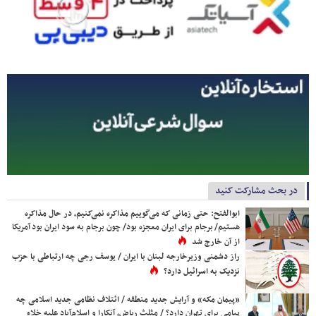
در بحث مشارکت کنید
ابوالفتح: حتی زمانی که می‌گوییم مذاکره نمی‌کنیم، در حال مذاکره
هستیم/ برجام برای ایران معجزه بود/ چون برجام به سود ایران بود آمریکا
از آن خارج شد
راز دشمنی وزیرخارجه لبنان با ایران / یوسف رجی چه ارتباطی با حزب
نزدیک به اسرائیل دارد؟
«پیمان مکه» و آرایش جدید منطقه / ائتلاف نظامی جدید اسلامی چه
پیامی برای تهران دارد؟ / مثلث ریاض، آنکارا و اسلام‌آباد علیه خلاء