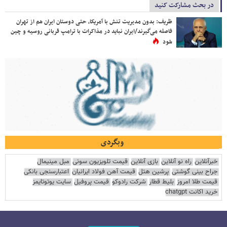
در بحث مشارکت کنید
ظریف: بدون مدیریت تنش با آمریکا، حتی دوستان ایران هم از تهران
فاصله می‌گیرند/ایران نباید در مذاکرات با ترامپ قربانی روسیه و چین
شود
وبگردی
خبرآنلاین
راه نو آنلاین
بازی آنلاین
قیمت تلویزیون سونی
مبل مینیمال
جراح بینی گوشتی
پرشین هتل
قیمت آهن فولاد ایرانیان
اعتبارسنجی بانکی
قیمت طلا امروز
بلیط قطار
شرکت رادوکو
قیمت پروفیل
سایت یوتوتایمز
خرید اکانت chatgpt