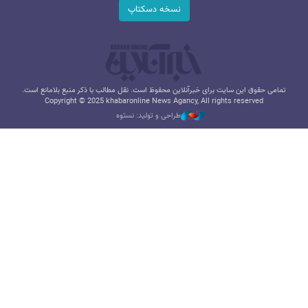
نسخه دسکتاپ
تمامی حقوق این سایت برای خبرآنلاین محفوظ است. نقل مطالب با ذکر منبع بلامانع است.
Copyright © 2025 khabaronline News Agancy, All rights reserved
طراحی و تولید: نستوه