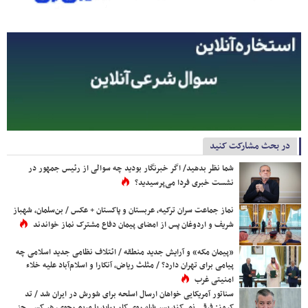
در بحث مشارکت کنید
شما نظر بدهید/ اگر خبرنگار بودید چه سوالی از رئیس جمهور در
نشست خبری فردا می‌پرسیدید؟
نماز جماعت سران ترکیه، عربستان و پاکستان + عکس / بن‌سلمان، شهباز
شریف و اردوغان پس از امضای پیمان دفاع مشترک نماز خواندند
«پیمان مکه» و آرایش جدید منطقه / ائتلاف نظامی جدید اسلامی چه
پیامی برای تهران دارد؟ / مثلث ریاض، آنکارا و اسلام‌آباد علیه خلاء
امنیتی غرب
سناتور آمریکایی خواهان ارسال اسلحه برای شورش در ایران شد / تد
کروز: فرقی نمی‌کند پسر شاه روی کار بیاید یا مریم رجوی، هر کسی جز