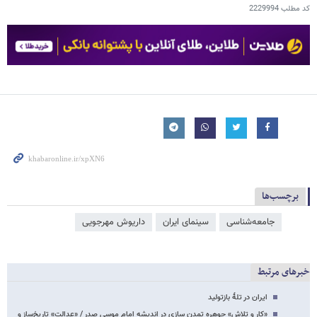
کد مطلب
2229994
برچسب‌ها
جامعه‌شناسی
سینمای ایران
داریوش مهرجویی
خبرهای مرتبط
ایران در تلۀ بازتولید
«کار و تلاش» جوهره تمدن سازی در اندیشه امام موسی صدر / «عدالت» تاریخ‌ساز و