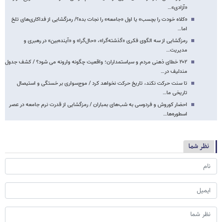
«آزادی»…
«کلاه خودت را بچسب» یا اول «جامعه» را نجات بده؟/ رمزگشایی از فداکاری‌های تلخ
اما…
رمزگشایی از سه الگوی فکری «گذشته‌گرا»، «حال‌گرا» و «آینده‌بین» در رهبری و
مدیریت…
۲۰۲ خطای ذهنی مردم و سیاستمداران؛ واقعیت چگونه وارونه می شود؟ / کشف جدول
مندلیف در…
تا سنت حرکت نکند، تاریخ حرکت نخواهد کرد / موج‌سواری بر خستگی و استیصال
تاریخی ما…
احضار کوروش و فردوسی به شب‌های بمباران / رمزگشایی از قدرت نرم جامعه در عصر
اسطوره‌ها…
نظر شما