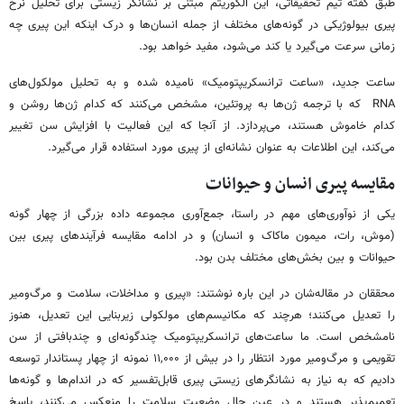
طبق گفته تیم تحقیقاتی، این الگوریتم مبتنی بر نشانگر زیستی برای تحلیل نرخ
پیری بیولوژیکی در گونه‌های مختلف از جمله انسان‌ها و درک اینکه این پیری چه
زمانی سرعت می‌گیرد یا کند می‌شود، مفید خواهد بود.
ساعت جدید، «ساعت ترانسکریپتومیک» نامیده شده و به تحلیل مولکول‌های
RNA که با ترجمه ژن‌ها به پروتئین، مشخص می‌کنند که کدام ژن‌ها روشن و
کدام خاموش هستند، می‌پردازد. از آنجا که این فعالیت با افزایش سن تغییر
می‌کند، این اطلاعات به عنوان نشانه‌ای از پیری مورد استفاده قرار می‌گیرد.
مقایسه پیری انسان و حیوانات
یکی از نوآوری‌های مهم در راستا، جمع‌آوری مجموعه داده بزرگی از چهار گونه
(موش‌، رات‌، میمون‌ ماکاک و انسان‌) و در ادامه مقایسه فرآیندهای پیری بین
حیوانات و بین بخش‌های مختلف بدن بود.
محققان در مقاله‌شان در این باره نوشتند: «پیری و مداخلات، سلامت و مرگ‌ومیر
را تعدیل می‌کنند؛ هرچند که مکانیسم‌های مولکولی زیربنایی این تعدیل، هنوز
نامشخص است. ما ساعت‌های ترانسکریپتومیک چندگونه‌ای و چندبافتی از سن
تقویمی و مرگ‌ومیر مورد انتظار را در بیش از ۱۱,۰۰۰ نمونه از چهار پستاندار توسعه
دادیم که به نیاز به نشانگرهای زیستی پیری قابل‌تفسیر که در اندام‌ها و گونه‌ها
تعمیم‌پذیر هستند و در عین حال وضعیت سلامت را منعکس می‌کنند، پاسخ