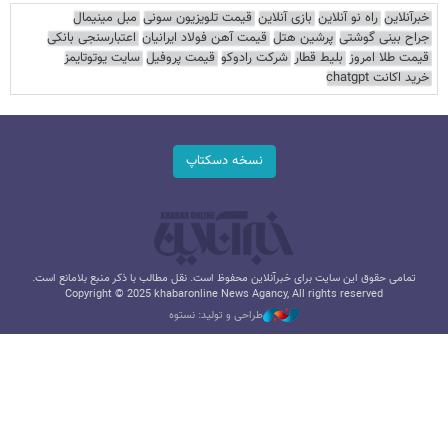
خبرآنلاین
راه نو آنلاین
بازی آنلاین
قیمت تلویزیون سونی
مبل مینیمال
جراح بینی گوشتی
پرشین هتل
قیمت آهن فولاد ایرانیان
اعتبارسنجی بانکی
قیمت طلا امروز
بلیط قطار
شرکت رادوکو
قیمت پروفیل
سایت یوتوتایمز
خرید اکانت chatgpt
نسخه دسکتاپ
تمامی حقوق این سایت برای خبرآنلاین محفوظ است. نقل مطالب با ذکر منبع بلامانع است.
Copyright © 2025 khabaronline News Agancy, All rights reserved
طراحی و تولید: نستوه