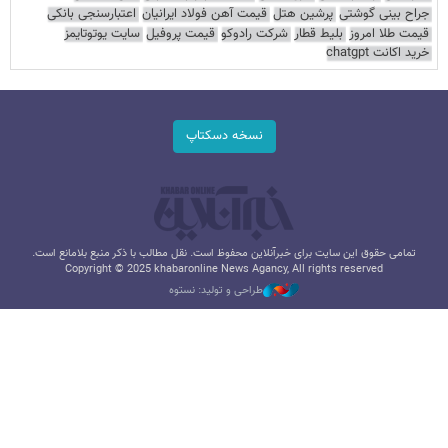
جراح بینی گوشتی
پرشین هتل
قیمت آهن فولاد ایرانیان
اعتبارسنجی بانکی
قیمت طلا امروز
بلیط قطار
شرکت رادوکو
قیمت پروفیل
سایت یوتوتایمز
خرید اکانت chatgpt
نسخه دسکتاپ
تمامی حقوق این سایت برای خبرآنلاین محفوظ است. نقل مطالب با ذکر منبع بلامانع است.
Copyright © 2025 khabaronline News Agancy, All rights reserved
طراحی و تولید: نستوه