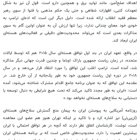
اهداف صلح‌آمیز، مانند تولید برق و همچنین دارو است. قول آن نیز به شکل
تعهدات کتبی، اظهارات شفاهی و حتی یک حکم مذهبی یا فتوا از سوی رهبر
معظم فقید انقلاب ارائه شده است. دلیل دیگر این است که ادعای ترامپ به
خودی خود معنای چندانی ندارد، زیرا تنها ارزش آن به عنوان اولین گام به سوی
مذاکرات بعدی است که می‌تواند محدودیت‌های دقیقی بر فعالیت‌های هسته‌ای
ایران ایجاد کند.
در واقع، تعهد ایران در بند اول توافق هسته‌ای سال ۲۰۱۵ هم که توسط ایالات
متحده، در زمان ریاست جمهوری باراک اوباما و چندین قدرت جهانی دیگر مذاکره
شد، آمده است. ترامپ اغلب این توافق را مورد انتقاد قرار می‌دهد و در سال
۲۰۱۸ در دوره اول ریاست جمهوری خود به طور یک‌جانبه از آن خارج شد. در
مقدمه این توافق که به عنوان برنامه جامع اقدام مشترک شناخته می‌شود، آمده
است: «ایران به طور مجدد تاکید می‌کند که تحت هیچ شرایطی به دنبال توسعه یا
دستیابی به سلاح‌های هسته‌ای نخواهد بود.»
روزنامه آمریکایی به پیوستن ایران به پیمان منع گسترش سلاح‌های هسته‌ای
(ان‌پی‌تی) نیز اشاره کرد و با تاکید بر اینکه تهران هنوز هم عضو این معاهده
است، نوشت: کارشناسان اتفاق نظر دارند که آنچه در هر توافق احتمالی با ایران
بیشترین اهمیت را دارد، محدودیت‌های خاصی است که بر برنامه هسته‌ای ایران