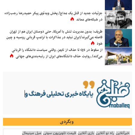
جزئیات جدید از قتل یک مداح/ پخش ویدئوی پیکر حمیدرضا رجب‌زاده
در شبکه‌های معاند
ظریف: بدون مدیریت تنش با آمریکا، حتی دوستان ایران هم از تهران
فاصله می‌گیرند/ایران نباید در مذاکرات با ترامپ قربانی روسیه و چین
شود
از سقوط در QS تا حذف از تایمز، وقتی سیاست دانشگاه را قربانی
می‌کند/ روایت حذف دانشگاه‌های ایران از رتبه‌بندی‌های جهانی
وبگردی
خبرآنلاین
راه نو آنلاین
بازی آنلاین
قیمت تلویزیون سونی
مبل مینیمال