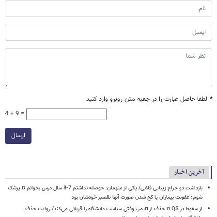
*
لطفا حاصل عبارت را در جعبه متن روبرو وارد کنید
4 + 9 =
ارسال
آخرین اخبار
بازداشت دو جراح زیبایی قلابی/ یکی از متهمان: حوصله نداشتم 7-8 سال درس بخوانم تا پزشک
شوم؛ عفونت بیماران یا کج شدن صورت آنها تقصبر خودشان بود
از سقوط در QS تا حذف از تایمز، وقتی سیاست دانشگاه را قربانی می‌کند/ روایت حذف