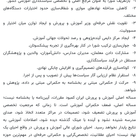
۱- بازتعریف شورا به عنوان مرجع اصلی و تخصصی سیاستگذاری آموزشی کشور.
۲- کاهش مداخله نهادهای موازی و شفاف‌سازی حدود اختیارات دستگاه‌های
مختلف.
۳- تقویت نقش حرفه‌ای وزیر آموزش و پرورش و ایجاد توازن میان اختیار و
مسوولیت.
۴- ایجاد مرکز دایمی آینده‌پژوهی و رصد تحولات جهانی آموزش.
۵- جوان‌سازی ترکیب شورا در کنار بهره‌گیری از تجربه پیشکسوتان.
۶- مشارکت دادن معلمان، مدیران مدارس، دانش‌آموزان، والدین و پژوهشگران
مستقل در فرآیند سیاستگذاری.
۷- کوتاه‌سازی فرآیندهای تصمیم‌گیری و افزایش چابکی نهادی.
۸- استقرار نظام ارزیابی آثار سیاست‌ها پیش از تصویب و پس از اجرا.
۹- حرکت از حکمرانی مبتنی بر بخشنامه به حکمرانی مبتنی بر داده، پژوهش و
شواهد.
مساله اصلی آموزش و پرورش ایران کمبود مقررات، آیین‌نامه یا بخشنامه نیست؛
مساله اصلی، ضعف حکمرانی آموزشی است. تا زمانی که مرجعیت تخصصی
آموزش و پرورش تضعیف شود، تصمیمات در مراکز متعدد اتخاذ شود، صدای
مدرسه شنیده نشود و آینده با عینک گذشته دیده شود، اصلاحات آموزشی به
نتایج پایدار نخواهد رسید. احیای شورای عالی آموزش و پرورش در واقع احیای یک
نهاد نیست؛ احیای عقلانیت، تخصص‌گرایی و حکمرانی حرفه‌ای در مهم‌ترین حوزه