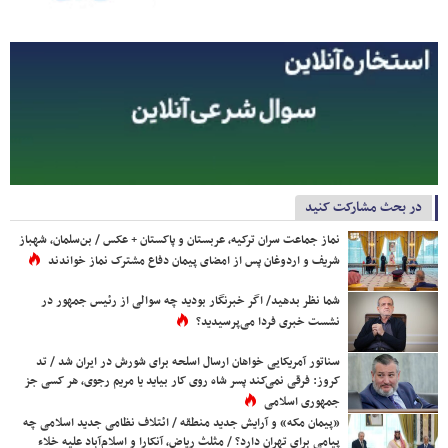
در بحث مشارکت کنید
نماز جماعت سران ترکیه، عربستان و پاکستان + عکس / بن‌سلمان، شهباز
شریف و اردوغان پس از امضای پیمان دفاع مشترک نماز خواندند
شما نظر بدهید/ اگر خبرنگار بودید چه سوالی از رئیس جمهور در
نشست خبری فردا می‌پرسیدید؟
سناتور آمریکایی خواهان ارسال اسلحه برای شورش در ایران شد / تد
کروز: فرقی نمی‌کند پسر شاه روی کار بیاید یا مریم رجوی، هر کسی جز
جمهوری اسلامی
«پیمان مکه» و آرایش جدید منطقه / ائتلاف نظامی جدید اسلامی چه
پیامی برای تهران دارد؟ / مثلث ریاض، آنکارا و اسلام‌آباد علیه خلاء