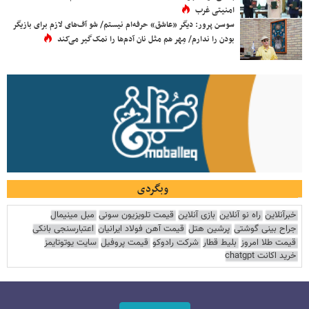
امنیتی غرب
سوسن پرور: دیگر «عاشق» حرفه‌ام نیستم/ شو آف‌های لازم برای بازیگر
بودن را ندارم/ مِهر هم مثل نان آدم‌ها را نمک‌گیر می‌کند
وبگردی
خبرآنلاین
راه نو آنلاین
بازی آنلاین
قیمت تلویزیون سونی
مبل مینیمال
جراح بینی گوشتی
پرشین هتل
قیمت آهن فولاد ایرانیان
اعتبارسنجی بانکی
قیمت طلا امروز
بلیط قطار
شرکت رادوکو
قیمت پروفیل
سایت یوتوتایمز
خرید اکانت chatgpt