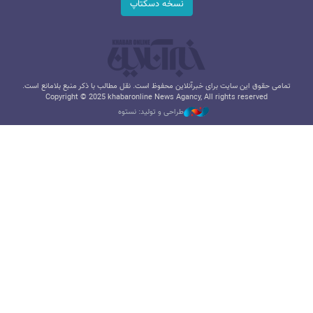
نسخه دسکتاپ
تمامی حقوق این سایت برای خبرآنلاین محفوظ است. نقل مطالب با ذکر منبع بلامانع است.
Copyright © 2025 khabaronline News Agancy, All rights reserved
طراحی و تولید: نستوه