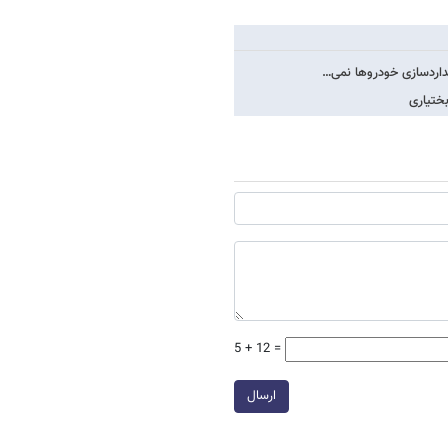
داردسازی خودروها نمی…
بختیاری
5 + 12 =
ارسال