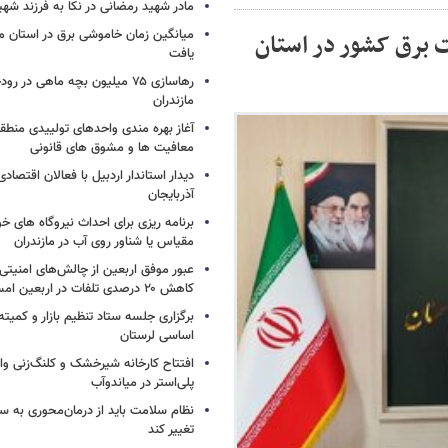
مادر شهید رمضانی در نکا به فرزند 
میانگین زمان خاموشی برق در استان م
 برق کشور در استان
یافت
رهاسازی ۷۵ میلیون بچه ماهی در ر
مازندران
آغاز بهره مندی واحدهای تولییدی منطقه 
معافیت ها و مشوق های قانونی
دیدار استاندار اردبیل با فعالان اقتصا
آذربایجان
برنامه ریزی برای احداث نیروگاه های
مقیاس یا شناور روی آب در مازندران
عبور موفق اربعین از چالش‌های امنیتی 
کاهش ۲۰ درصدی تلفات در اربعین امسال
برگزاری جلسه ستاد تنظیم بازار و کمیته
اساسی لرستان
افتتاح کارخانه شیرخشک و کلنگ‌زنی واح
پلی‌استر در میاندوآب
نظام سلامت باید از درمان‌محوری به 
تغییر کند