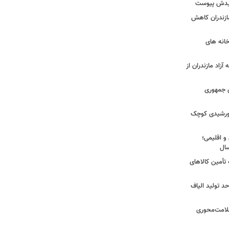
شهیدش پیوست
ازندران کاهش
ودخانه های
آزاد مازندران از
دی جمهوری
 خورشیدی کوچک
و اقلیمی؛
 تأمین کالاهای
د تولید الیاف
سلامت‌محوری