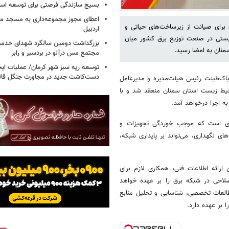
بسیج سازندگی فرصتی برای توسعه اس
اعطای مجوز مجموعه‌داری به مسجد محل
رای صیانت از زیرساخت‌های حیاتی و
اردبیل
ستی در صنعت توزیع برق کشور میان
بزرگداشت دومین سالگرد شهدای خدمت
منان به امضا رسید.
مجتمع مس درآلو در بردسیر و رابر
توسعه ریه سبز شهر کرمان/ عملیات ای
دست‌کاشت جدید در مجاورت جنگل قائم
 پاک‌طینت رئیس هیئت‌مدیره و مدیرعامل
یط زیست استان سمنان منعقد شد و با
 اجرا درخواهد آمد.
ه‌ای است که موجب خوردگی تجهیزات و
ی نگهداری، می‌تواند بر پایداری شبکه،
رائه اطلاعات فنی، همکاری لازم برای
صلاحی در شبکه برق را بر عهده خواهد
لعات تخصصی، شناسایی و تحلیل منابع
 بر عهده دارد.