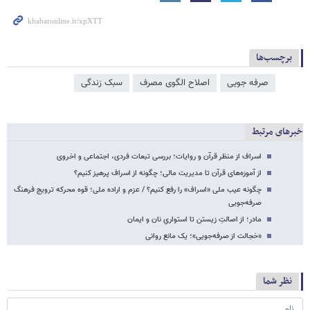
برچسب‌ها
صرفه جویی
اصلاح الگوی مصرف
سبک زندگی
خبرهای مرتبط
اسراف از منظر قرآن و روایات؛ بررسی تبعات فردی، اجتماعی و اخروی
از آموزه‌های قرآن تا مدیریت مالی؛ چگونه از اسراف پرهیز کنیم؟
چگونه عیب ملی «اسراف» را رفع کنیم؟ / عزم و اراده ملی؛ قوه محرکه ترویج فرهنگ
صرفه‌جویی
مادر؛ از اصالتِ زیستن تا استواریِ نان و ایمان
«خجالت از صرفه‌جویی»؛ یک مانع روانی
نظر شما