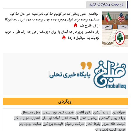
در بحث مشارکت کنید
ابوالفتح: حتی زمانی که می‌گوییم مذاکره نمی‌کنیم، در حال مذاکره
هستیم/ برجام برای ایران معجزه بود/ چون برجام به سود ایران بود آمریکا
از آن خارج شد
راز دشمنی وزیرخارجه لبنان با ایران / یوسف رجی چه ارتباطی با حزب
نزدیک به اسرائیل دارد؟
وبگردی
خبرآنلاین
راه نو آنلاین
بازی آنلاین
قیمت تلویزیون سونی
مبل مینیمال
جراح بینی گوشتی
پرشین هتل
قیمت آهن فولاد ایرانیان
اعتبارسنجی بانکی
قیمت طلا امروز
بلیط قطار
شرکت رادوکو
قیمت پروفیل
سایت یوتوتایمز
خرید اکانت chatgpt