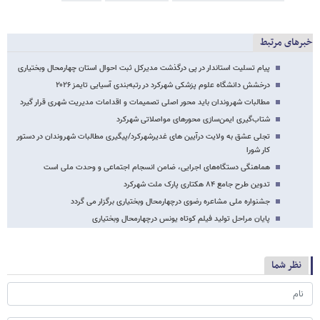
خبرهای مرتبط
پیام تسلیت استاندار در پی درگذشت مدیرکل ثبت احوال استان چهارمحال وبختیاری
درخشش دانشگاه علوم پزشکی شهرکرد در رتبه‌بندی آسیایی تایمز ۲۰۲۶
مطالبات شهروندان باید محور اصلی تصمیمات و اقدامات مدیریت شهری قرار گیرد
شتاب‌گیری ایمن‌سازی محورهای مواصلاتی شهرکرد
تجلی عشق به ولایت درآیین های غدیرشهرکرد/پیگیری مطالبات شهروندان در دستور
کار شورا
هماهنگی دستگاه‌های اجرایی، ضامن انسجام اجتماعی و وحدت ملی است
تدوین طرح جامع ۸۴ هکتاری پارک ملت شهرکرد
جشنواره ملی مشاعره رضوی درچهارمحال وبختیاری برگزار می گردد
پایان مراحل تولید فیلم کوتاه یونس درچهارمحال وبختیاری
نظر شما