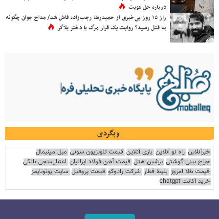
درباره حق هویت
راز ۱۵ روز بی‌خبری از حمیدرضا رجب‌زاده فاش شد/ مداح جوان چگونه
به قتل رسید؟ روایت یک قرار مرگ با دختر بلاگر
وبگردی
خبرآنلاین
راه نو آنلاین
بازی آنلاین
قیمت تلویزیون سونی
مبل مینیمال
جراح بینی گوشتی
پرشین هتل
قیمت آهن فولاد ایرانیان
اعتبارسنجی بانکی
قیمت طلا امروز
بلیط قطار
شرکت رادوکو
قیمت پروفیل
سایت یوتوتایمز
خرید اکانت chatgpt