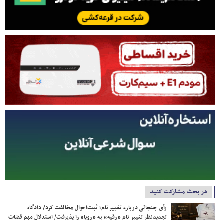
در بحث مشارکت کنید
رأی جنجالی درباره تغییر نام؛ ثبت‌احوال مخالفت کرد/ دادگاه
تجدیدنظر تغییر نام «رقیه» به «رویا» را پذیرفت/ استدلال مهم قضات