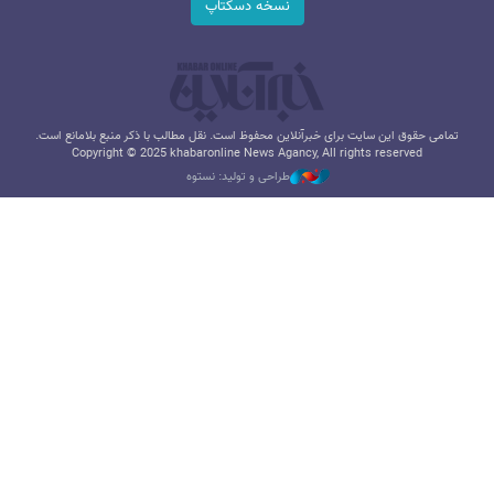
نسخه دسکتاپ
تمامی حقوق این سایت برای خبرآنلاین محفوظ است. نقل مطالب با ذکر منبع بلامانع است.
Copyright © 2025 khabaronline News Agancy, All rights reserved
طراحی و تولید: نستوه