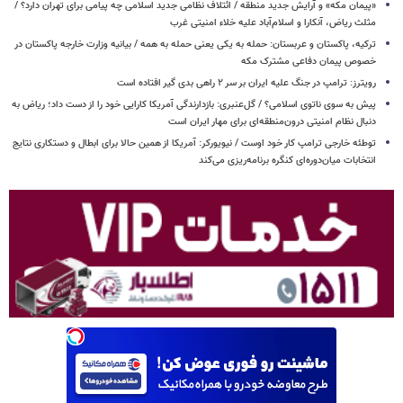
«پیمان مکه» و آرایش جدید منطقه / ائتلاف نظامی جدید اسلامی چه پیامی برای تهران دارد؟ /
مثلث ریاض، آنکارا و اسلام‌آباد علیه خلاء امنیتی غرب
ترکیه، پاکستان و عربستان: حمله به یکی یعنی حمله به همه / بیانیه وزارت خارجه پاکستان در
خصوص پیمان دفاعی مشترک مکه
رویترز: ترامپ در جنگ علیه ایران بر سر ۲ راهی بدی گیر افتاده است
پیش به سوی ناتوی اسلامی؟ / گل‌عنبری: بازدارندگی آمریکا کارایی خود را از دست داد؛ ریاض به
دنبال نظام امنیتی درون‌منطقه‌ای برای مهار ایران است
توطئه خارجی ترامپ کار خود اوست / نیویورکر: آمریکا از همین حالا برای ابطال و دستکاری نتایج
انتخابات میان‌دوره‌ای کنگره برنامه‌ریزی می‌کند