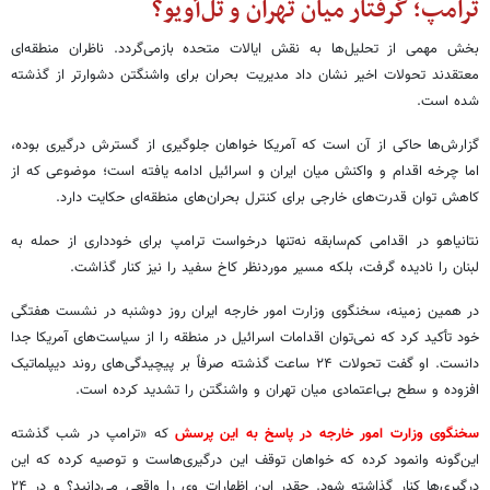
ترامپ؛ گرفتار میان تهران و تل‌آویو؟
بخش مهمی از تحلیل‌ها به نقش ایالات متحده بازمی‌گردد. ناظران منطقه‌ای
معتقدند تحولات اخیر نشان داد مدیریت بحران برای واشنگتن دشوارتر از گذشته
شده است.
گزارش‌ها حاکی از آن است که آمریکا خواهان جلوگیری از گسترش درگیری بوده،
اما چرخه اقدام و واکنش میان ایران و اسرائیل ادامه یافته است؛ موضوعی که از
کاهش توان قدرت‌های خارجی برای کنترل بحران‌های منطقه‌ای حکایت دارد.
نتانیاهو در اقدامی کم‌سابقه نه‌تنها درخواست ترامپ برای خودداری از حمله به
لبنان را نادیده گرفت، بلکه مسیر موردنظر کاخ سفید را نیز کنار گذاشت.
در همین زمینه، سخنگوی وزارت امور خارجه ایران روز دوشنبه در نشست هفتگی
خود تأکید کرد که نمی‌توان اقدامات اسرائیل در منطقه را از سیاست‌های آمریکا جدا
دانست. او گفت تحولات ۲۴ ساعت گذشته صرفاً بر پیچیدگی‌های روند دیپلماتیک
افزوده و سطح بی‌اعتمادی میان تهران و واشنگتن را تشدید کرده است.
سخنگوی وزارت امور خارجه در پاسخ به این پرسش
که «ترامپ در شب گذشته
این‌گونه وانمود کرده که خواهان توقف این درگیری‌هاست و توصیه کرده که این
درگیری‌ها کنار گذاشته شود. چقدر این اظهارات وی را واقعی می‌دانید؟ و در ۲۴