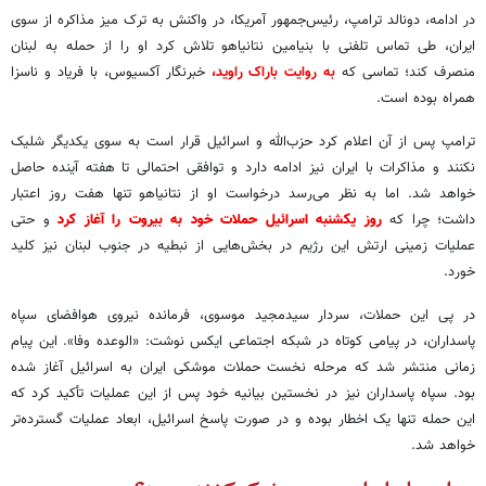
در ادامه، دونالد ترامپ، رئیس‌جمهور آمریکا، در واکنش به ترک میز مذاکره از سوی
ایران، طی تماس تلفنی با بنیامین نتانیاهو تلاش کرد او را از حمله به لبنان
منصرف کند؛ تماسی که
به روایت باراک راوید،
خبرنگار آکسیوس، با فریاد و ناسزا
همراه بوده است.
ترامپ پس از آن اعلام کرد حزب‌الله و اسرائیل قرار است به سوی یکدیگر شلیک
نکنند و مذاکرات با ایران نیز ادامه دارد و توافقی احتمالی تا هفته آینده حاصل
خواهد شد. اما به نظر می‌رسد درخواست او از نتانیاهو تنها هفت روز اعتبار
داشت؛ چرا که
روز یکشنبه اسرائیل حملات خود به بیروت را آغاز کرد
و حتی
عملیات زمینی ارتش این رژیم در بخش‌هایی از نبطیه در جنوب لبنان نیز کلید
خورد.
در پی این حملات، سردار سیدمجید موسوی، فرمانده نیروی هوافضای سپاه
پاسداران، در پیامی کوتاه در شبکه اجتماعی ایکس نوشت: «الوعده وفا». این پیام
زمانی منتشر شد که مرحله نخست حملات موشکی ایران به اسرائیل آغاز شده
بود. سپاه پاسداران نیز در نخستین بیانیه خود پس از این عملیات تأکید کرد که
این حمله تنها یک اخطار بوده و در صورت پاسخ اسرائیل، ابعاد عملیات گسترده‌تر
خواهد شد.