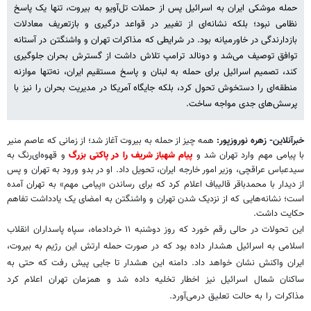
حمله موشکی ایران به اسرائیل پس از حملات تل‌آویو به بیروت، تنها یک پاسخ
نظامی نبود؛ بلکه نشانه‌ای از تغییر در قواعد درگیری و بازتعریف معادلات
بازدارندگی در خاورمیانه بود. در شرایطی که مذاکرات تهران و واشنگتن در آستانه
توافق توصیف می‌شد و دونالد ترامپ تلاش داشت از گسترش بحران جلوگیری
کند، تصمیم اسرائیل برای حمله به لبنان و پاسخ مستقیم ایران، نه‌تنها موازنه
منطقه‌ای را دستخوش تحول کرد، بلکه جایگاه آمریکا در مدیریت بحران را نیز با
پرسش‌های جدی مواجه ساخت.
خبرآنلاین- زهره نوروزپور:
همه چیز از حمله به بیروت آغاز شد؛ از زمانی که عاصم منیر
با پیامی مهم وارد تهران شد و
پیام شهباز شریف را در پاکتی بزرگ
و قهوه‌ای‌رنگ به
سیدعباس عراقچی، وزیر امور خارجه ایران، تحویل داد. او در بدو ورود به تهران و پس
از دیدار با محمدباقر قالیباف اعلام کرد که برای رساندن «پیامی مهم» به تهران آمده
است؛ نشانه‌هایی که از نزدیک شدن تهران و واشنگتن به امضای یک یادداشت تفاهم
حکایت داشت.
این تحولات در حالی رقم خورد که روز دوشنبه ۱۱ خردادماه، سپاه پاسداران انقلاب
اسلامی به اسرائیل هشدار داده بود که در صورت حمله ارتش این رژیم به بیروت،
ایران واکنش نشان خواهد داد. دامنه این هشدار تا جایی پیش رفت که حتی به
ساکنان شمال اسرائیل نیز اخطار تخلیه داده شد و همزمان تهران اعلام کرد
مذاکرات را به حالت تعلیق درمی‌آورد.