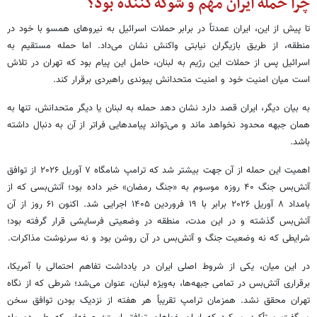
چرا حمله ایران مهم و شوکه‌کننده بود؟
تا پیش از این، ایران عمدتاً در برابر حملات اسرائیل به نیروهای همسو با خود در
منطقه، از طریق بازیگران نیابتی واکنش نشان می‌داد. اما حمله مستقیم به
اسرائیل پس از حملات این رژیم به لبنان، حامل این پیام بود که تهران در تلاش
است میان امنیت خود و امنیت متحدانش پیوندی راهبردی برقرار کند.
به بیان دیگر، ایران قصد دارد نشان دهد حمله به لبنان یا دیگر متحدانش، تنها به
همان جبهه محدود نخواهد ماند و می‌تواند پیامدهایی فراتر از آن به دنبال داشته
باشد.
اهمیت این حمله از آن جهت بیشتر شد که ترامپ شامگاه ۷ آوریل ۲۰۲۶ از توافق
آتش‌بس جنگ ۴۰ روزه موسوم به «جنگ رمضان» خبر داده بود؛ آتش‌بسی که از
بامداد ۸ آوریل ۲۰۲۶ برابر با ۱۹ فروردین ۱۴۰۵ اجرایی شد. اکنون ۶۱ روز از آن
آتش‌بس گذشته و در این مدت، منطقه در وضعیتی فرسایشی قرار گرفته بود؛
شرایطی که نه وضعیت جنگ و آتش‌بس در آن روشن بود و نه سرنوشت مذاکرات.
در این میان، یکی از شروط اصلی ایران در یادداشت تفاهم احتمالی با آمریکا،
برقراری آتش‌بس در تمامی جبهه‌ها، به‌ویژه لبنان، عنوان می‌شد؛ شرطی که از نگاه
تهران محقق نشد. همزمان ترامپ تقریباً هر هفته از نزدیک بودن توافق سخن