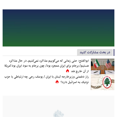
در بحث مشارکت کنید
ابوالفتح: حتی زمانی که می‌گوییم مذاکره نمی‌کنیم، در حال مذاکره
هستیم/ برجام برای ایران معجزه بود/ چون برجام به سود ایران بود آمریکا
از آن خارج شد
راز دشمنی وزیرخارجه لبنان با ایران / یوسف رجی چه ارتباطی با حزب
نزدیک به اسرائیل دارد؟