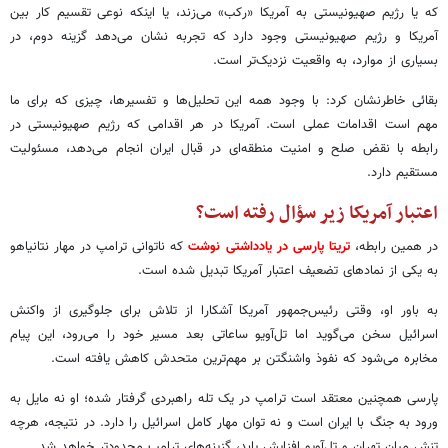
که یا رژیم صهیونیستی به آمریکا «رکب» می‌زند، یا اینکه نوعی تقسیم کار بین
آمریکا و رژیم صهیونیستی وجود دارد که تجربه نشان می‌دهد گزینه دوم، در
بسیاری از موارد، به واقعیت نزدیک‌تر است.
بقائی خاطرنشان کرد: با وجود همه این تحلیل‌ها و تفسیرها، چیزی که برای ما
مهم است اقدامات عملی است. آمریکا در هر اقدامی که رژیم صهیونیستی در
رابطه با نقض صلح و امنیت منطقه‌ای در قبال ایران انجام می‌دهد، مسئولیت
مستقیم دارد.
اعتبار آمریکا زیر سؤال رفته است؟
در همین رابطه،
تریتا پارسی در یادداشتی نوشت
که ناتوانی ترامپ در مهار نتانیاهو
به یکی از نمادهای تضعیف اعتبار آمریکا تبدیل شده است.
به باور او، وقتی رئیس‌جمهور آمریکا آشکارا از تلاش برای جلوگیری از واکنش
اسرائیل سخن می‌گوید اما تل‌آویو ساعاتی بعد مسیر خود را می‌رود، این پیام
مخابره می‌شود که نفوذ واشنگتن بر مهم‌ترین متحدش کاهش یافته است.
پارسی همچنین معتقد است ترامپ در یک تله راهبردی گرفتار شده؛ او نه مایل به
ورود به جنگ با ایران است و نه توان مهار کامل اسرائیل را دارد. در نتیجه، هرچه
تنش میان تهران و تل‌آویو افزایش یابد، گزینه‌های ترامپ محدودتر خواهد شد.