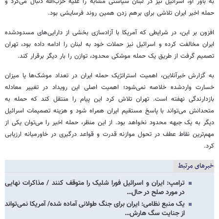
به باور او، اسرائیل نیز در لبنان سیاستی مشابه را علیه حزب‌الله دنبال می‌کرد و
حمله اخیر ایران تلاشی برای برهم زدن همین روند فرسایشی بود.
افزون بر این، در شرایطی که آمریکا با آزادسازی بخشی از دارایی‌های مسدودشده
ایران مخالفت کرده و اسرائیل نیز حملات خود به لبنان را ادامه داده بود، تهران
تصمیم گرفت از طریق یک حمله موشکی محدود، توازن را بار دیگر برقرار کند.
به گزارش خبرآنلاین، اهمیت استراتژیک حمله ایران در تعداد موشک‌ها یا میزان
خسارت واردشده خلاصه نمی‌شود؛ اهمیت اصلی این رویداد در تغییر معادله
بازدارندگی نهفته است. تهران تلاش کرد این پیام را منتقل کند که حمله به
متحدانش می‌تواند با پاسخ مستقیم ایران همراه شود و هزینه تصمیمات اسرائیل
دیگر به یک جبهه محدود نخواهد بود. از این منظر، حمله اخیر را می‌توان یکی از
مهم‌ترین نقاط عطف در تحول موازنه قدرت و قواعد درگیری در خاورمیانه ارزیابی
کرد.
خبرهای مرتبط
ترامپ: ایران و اسرائیل فورا شلیک را متوقف کنند / مذاکرات نهایی
در مورد صلح در حال…
یک منبع نظامی: ایران برای جنگ طولانی آماده شده/ آمریکا نمی‌تواند
از جنایت سگ هارش…