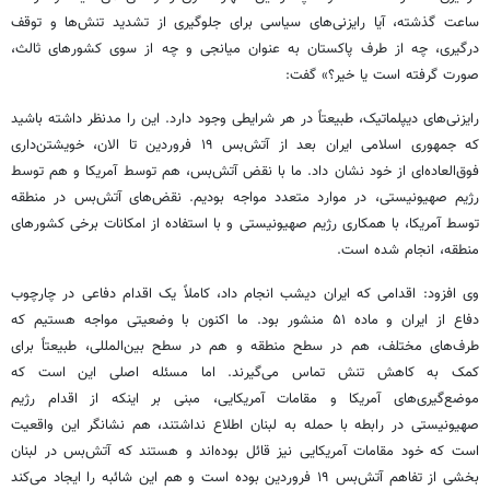
ساعت گذشته، آیا رایزنی‌های سیاسی برای جلوگیری از تشدید تنش‌ها و توقف
درگیری، چه از طرف پاکستان به عنوان میانجی و چه از سوی کشورهای ثالث،
صورت گرفته است یا خیر؟» گفت:
رایزنی‌های دیپلماتیک، طبیعتاً در هر شرایطی وجود دارد. این را مدنظر داشته باشید
که جمهوری اسلامی ایران بعد از آتش‌بس ۱۹ فروردین تا الان، خویشتن‌داری
فوق‌العاده‌ای از خود نشان داد. ما با نقض آتش‌بس، هم توسط آمریکا و هم توسط
رژیم صهیونیستی، در موارد متعدد مواجه بودیم. نقض‌های آتش‌بس در منطقه
توسط آمریکا، با همکاری رژیم صهیونیستی و با استفاده از امکانات برخی کشورهای
منطقه، انجام شده است.
وی افزود: اقدامی که ایران دیشب انجام داد، کاملاً یک اقدام دفاعی در چارچوب
دفاع از ایران و ماده ۵۱ منشور بود. ما اکنون با وضعیتی مواجه هستیم که
طرف‌های مختلف، هم در سطح منطقه و هم در سطح بین‌المللی، طبیعتاً برای
کمک به کاهش تنش تماس می‌گیرند. اما مسئله اصلی این است که
موضع‌گیری‌های آمریکا و مقامات آمریکایی، مبنی بر اینکه از اقدام رژیم
صهیونیستی در رابطه با حمله به لبنان اطلاع نداشتند، هم نشانگر این واقعیت
است که خود مقامات آمریکایی نیز قائل بوده‌اند و هستند که آتش‌بس در لبنان
بخشی از تفاهم آتش‌بس ۱۹ فروردین بوده است و هم این شائبه را ایجاد می‌کند