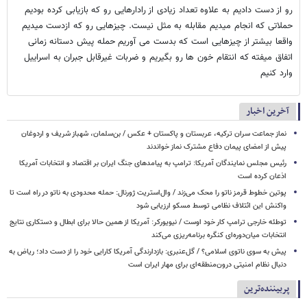
رو از دست دادیم به علاوه تعداد زیادی از رادارهایی رو که بازیابی کرده بودیم
حملاتی که انجام میدیم مقابله به مثل نیست. چیزهایی رو که ازدست میدیم
واقعا بیشتر از چیزهایی است که بدست می آوریم حمله پیش دستانه زمانی
اتفاق میفته که انتقام خون ها رو بگیریم و ضربات غیرقابل جبران به اسراییل
وارد کنیم
آخرین اخبار
نماز جماعت سران ترکیه، عربستان و پاکستان + عکس / بن‌سلمان، شهباز شریف و اردوغان
پیش از امضای پیمان دفاع مشترک نماز خواندند
رئیس مجلس نمایندگان آمریکا: ترامپ به پیامدهای جنگ ایران بر اقتصاد و انتخابات آمریکا
اذعان کرده است
پوتین خطوط قرمز ناتو را محک می‌زند / وال‌استریت ژورنال: حمله محدودی به ناتو در راه است تا
واکنش این ائتلاف نظامی توسط مسکو ارزیابی شود
توطئه خارجی ترامپ کار خود اوست / نیویورکر: آمریکا از همین حالا برای ابطال و دستکاری نتایج
انتخابات میان‌دوره‌ای کنگره برنامه‌ریزی می‌کند
پیش به سوی ناتوی اسلامی؟ / گل‌عنبری: بازدارندگی آمریکا کارایی خود را از دست داد؛ ریاض به
دنبال نظام امنیتی درون‌منطقه‌ای برای مهار ایران است
پربیننده‌ترین