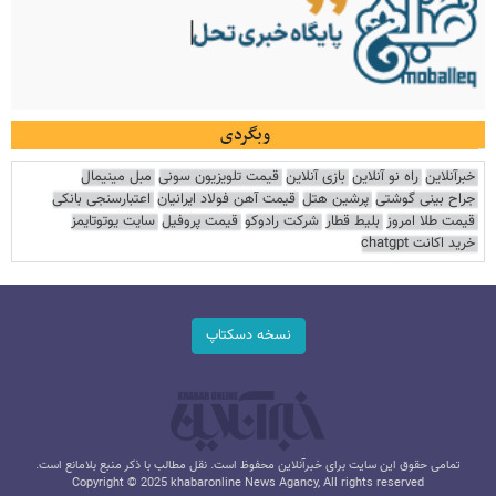
وبگردی
خبرآنلاین
راه نو آنلاین
بازی آنلاین
قیمت تلویزیون سونی
مبل مینیمال
جراح بینی گوشتی
پرشین هتل
قیمت آهن فولاد ایرانیان
اعتبارسنجی بانکی
قیمت طلا امروز
بلیط قطار
شرکت رادوکو
قیمت پروفیل
سایت یوتوتایمز
خرید اکانت chatgpt
نسخه دسکتاپ
تمامی حقوق این سایت برای خبرآنلاین محفوظ است. نقل مطالب با ذکر منبع بلامانع است.
Copyright © 2025 khabaronline News Agancy, All rights reserved