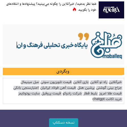
شما نظر بدهید/ خبرآنلاین را چگونه می‌بینید؟ پیشنهادها و انتقادهای
خود را بگویید
وبگردی
خبرآنلاین
راه نو آنلاین
بازی آنلاین
قیمت تلویزیون سونی
مبل مینیمال
جراح بینی گوشتی
پرشین هتل
قیمت آهن فولاد ایرانیان
اعتبارسنجی بانکی
قیمت طلا امروز
بلیط قطار
شرکت رادوکو
قیمت پروفیل
سایت یوتوتایمز
خرید اکانت chatgpt
نسخه دسکتاپ