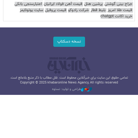
جراح بینی گوشتی
پرشین هتل
قیمت آهن فولاد ایرانیان
اعتبارسنجی بانکی
قیمت طلا امروز
بلیط قطار
شرکت رادوکو
قیمت پروفیل
سایت یوتوتایمز
خرید اکانت chatgpt
نسخه دسکتاپ
تمامی حقوق این سایت برای خبرآنلاین محفوظ است. نقل مطالب با ذکر منبع بلامانع است.
Copyright © 2025 khabaronline News Agancy, All rights reserved
طراحی و تولید: نستوه