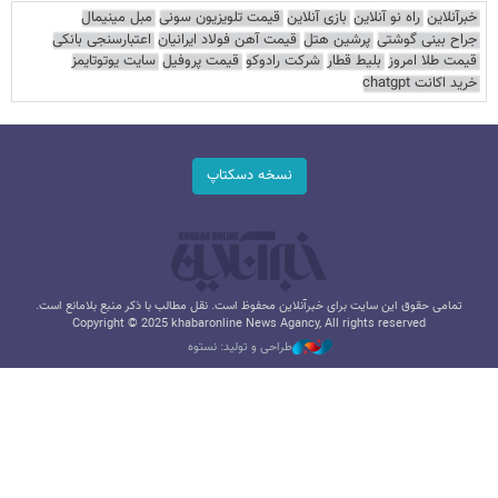
خبرآنلاین
راه نو آنلاین
بازی آنلاین
قیمت تلویزیون سونی
مبل مینیمال
جراح بینی گوشتی
پرشین هتل
قیمت آهن فولاد ایرانیان
اعتبارسنجی بانکی
قیمت طلا امروز
بلیط قطار
شرکت رادوکو
قیمت پروفیل
سایت یوتوتایمز
خرید اکانت chatgpt
نسخه دسکتاپ
تمامی حقوق این سایت برای خبرآنلاین محفوظ است. نقل مطالب با ذکر منبع بلامانع است.
Copyright © 2025 khabaronline News Agancy, All rights reserved
طراحی و تولید: نستوه