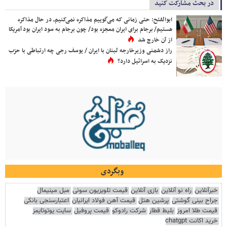
در بحث مشارکت کنید
ابوالفتح: حتی زمانی که می‌گوییم مذاکره نمی‌کنیم، در حال مذاکره
هستیم/ برجام برای ایران معجزه بود/ چون برجام به سود ایران بود آمریکا
از آن خارج شد
راز دشمنی وزیرخارجه لبنان با ایران / یوسف رجی چه ارتباطی با حزب
نزدیک به اسرائیل دارد؟
وبگردی
خبرآنلاین
راه نو آنلاین
بازی آنلاین
قیمت تلویزیون سونی
مبل مینیمال
جراح بینی گوشتی
پرشین هتل
قیمت آهن فولاد ایرانیان
اعتبارسنجی بانکی
قیمت طلا امروز
بلیط قطار
شرکت رادوکو
قیمت پروفیل
سایت یوتوتایمز
خرید اکانت chatgpt