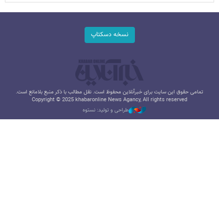
نسخه دسکتاپ
تمامی حقوق این سایت برای خبرآنلاین محفوظ است. نقل مطالب با ذکر منبع بلامانع است.
Copyright © 2025 khabaronline News Agancy, All rights reserved
طراحی و تولید: نستوه