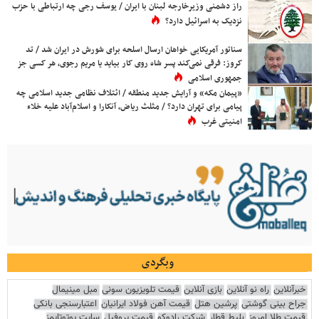
راز دشمنی وزیرخارجه لبنان با ایران / یوسف رجی چه ارتباطی با حزب
نزدیک به اسرائیل دارد؟
سناتور آمریکایی خواهان ارسال اسلحه برای شورش در ایران شد / تد
کروز: فرقی نمی‌کند پسر شاه روی کار بیاید یا مریم رجوی، هر کسی جز
جمهوری اسلامی
«پیمان مکه» و آرایش جدید منطقه / ائتلاف نظامی جدید اسلامی چه
پیامی برای تهران دارد؟ / مثلث ریاض، آنکارا و اسلام‌آباد علیه خلاء
امنیتی غرب
وبگردی
خبرآنلاین
راه نو آنلاین
بازی آنلاین
قیمت تلویزیون سونی
مبل مینیمال
جراح بینی گوشتی
پرشین هتل
قیمت آهن فولاد ایرانیان
اعتبارسنجی بانکی
قیمت طلا امروز
بلیط قطار
شرکت رادوکو
قیمت پروفیل
سایت یوتوتایمز