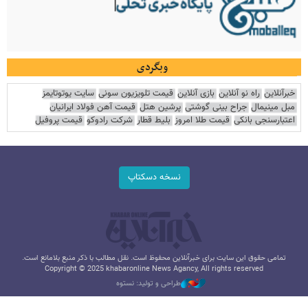
وبگردی
خبرآنلاین
راه نو آنلاین
بازی آنلاین
قیمت تلویزیون سونی
سایت یوتوتایمز
مبل مینیمال
جراح بینی گوشتی
پرشین هتل
قیمت آهن فولاد ایرانیان
اعتبارسنجی بانکی
قیمت طلا امروز
بلیط قطار
شرکت رادوکو
قیمت پروفیل
نسخه دسکتاپ
تمامی حقوق این سایت برای خبرآنلاین محفوظ است. نقل مطالب با ذکر منبع بلامانع است.
Copyright © 2025 khabaronline News Agancy, All rights reserved
طراحی و تولید: نستوه