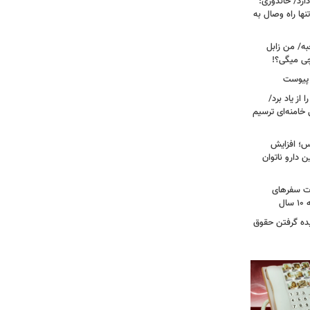
رد/ خاندوزی:
نها راه وصال به
به/ من زابل
چی میگی؟!
 پیوست
از یاد برد/
 خامنه‌ای ترسیم
؛ افزایش
ن دارو ناتوان
ت سفرهای
ل
یده گرفتن حقوق