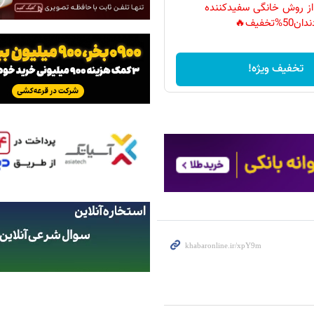
 از روش خانگی سفیدکننده
دان50%تخفیف🔥
تخفیف ویژه!