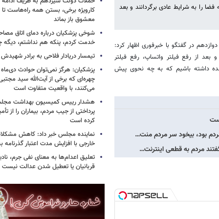
حملات دولت سیزدهم به ظریف ادامه دا
فضا را به شرایط عادی برگردانند و بعد
کارویژه برخی، بستن همه راه‌هاست تا ت
معشوق باز بماند
شوخی پزشکیان درباره دمای اتاق مصاح
خدمت کردم، پنکه هم نداشتم، دیگه 
دوازدهم در گفتگو با خبرفوری اظهار کرد:
تیمسار دریادار فلاحی به برادر شهیدش
و بعد از رفع فیلتر واتساپ، رفع فیلتر
ینده داشته باشیم که به چه نحوی پیش
پزشکیان: هرگز نمی‌توان حوادث دی‌ماه را 
چهره‌ای که برخی از آیت‌الله سید مجتبی
می‌کنند، با واقعیت متفاوت است
هشدار رییس کمیسیون بهداشت مجلس
پرداختی از جیب مردم، بیماران را از تأمی
یست
کرده است
نماینده مجلس خبر داد: کاهش مشکلا
ردم بود، بیخود سر مردم منت…
خارجی با افزایش مدت اعتبار گذرنامه به ۱۰ سا
فتند مردم به قطعی اینترنت…
تعلیق اعدام‌ها به معنای نفی جرم، ناد
قربانیان یا تعطیل شدن عدالت نیست