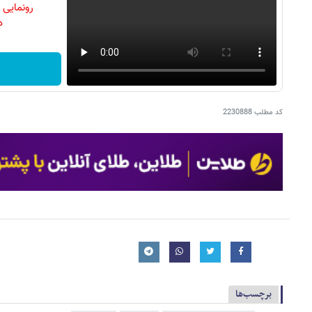
رونمایی
دن
کد مطلب
2230888
برچسب‌ها