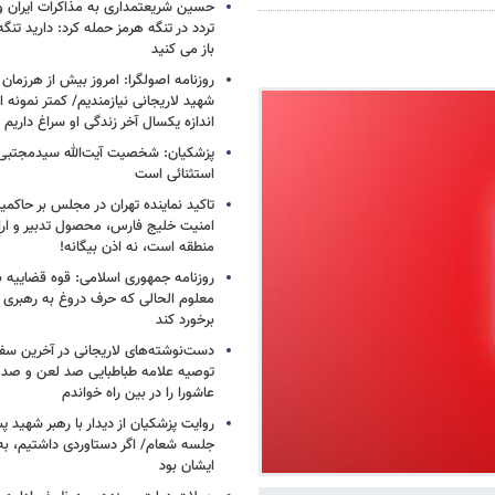
حسین شریعتمداری به مذاکرات ایران و
تردد در تنگه هرمز حمله کرد: دارید تنگه 
باز می کنید
روزنامه اصولگرا: امروز بیش از هرزمان 
شهید لاریجانی نیازمندیم/ کمتر نمونه ا
اندازه یکسال آخر زندگی او سراغ داریم
پزشکیان: شخصیت آیت‌الله سیدمجتبی 
استثنائی است
تاکید نماینده تهران در مجلس بر حاکمی
امنیت خلیج فارس، محصول تدبیر و ار
منطقه است، نه اذن بیگانه!
روزنامه جمهوری اسلامی: قوه قضاییه با
معلوم الحالی که حرف دروغ به رهبری 
برخورد کند
دست‌نوشته‌های لاریجانی در آخرین سفر
توصیه علامه طباطبایی صد لعن و صد 
عاشورا را در بین راه خواندم
روایت پزشکیان از دیدار با رهبر شهید پس
جلسه شعام/ اگر دستاوردی داشتیم، به
ایشان بود