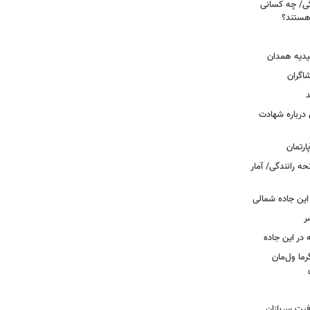
ی/ چه کسانی
 هستند؟
یدیه همدان
شاگران
د
درباره شهادت
ه رانندگی/ آمار
این جاده شمالی
ر
ما ول‌مان
فیت سربازان