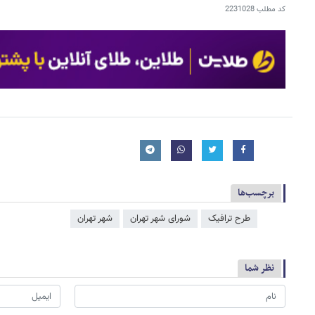
کد مطلب
2231028
برچسب‌ها
طرح ترافیک
شورای شهر تهران
شهر تهران
نظر شما