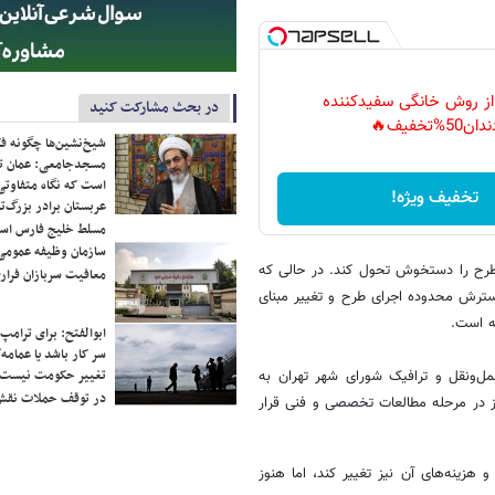
 از روش خانگی سفیدکننده
در بحث مشارکت کنید
دان50%تخفیف🔥
شیخ‌نشین‌ها چگونه فک
مسجدجامعی: عمان تن
است که نگاه متفاوتی 
تخفیف ویژه!
عربستان برادر بزرگ‌
مسلط خلیج فارس ا
سازمان وظیفه عمومی 
ن طرح را دستخوش تحول کند. در حالی که
معافیت سربازان فراری
سترش محدوده اجرای طرح و تغییر مبنای
ه است.
ابوالفتح: برای ترامپ
سر کار باشد یا عمامه/
تغییر حکومت نیست/ 
ل‌ونقل و ترافیک شورای شهر تهران به
در توقف حملات نقش
ز در مرحله مطالعات تخصصی و فنی قرار
ینه‌های آن نیز تغییر کند، اما هنوز