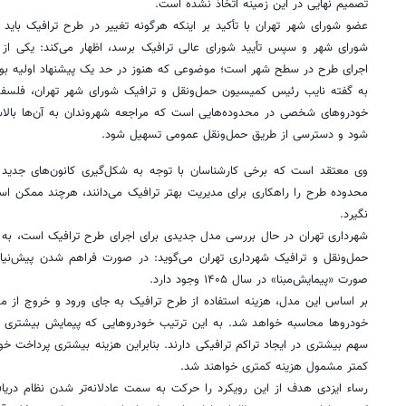
تصمیم نهایی در این زمینه اتخاذ نشده است.
عضو شورای شهر تهران با تأکید بر اینکه هرگونه تغییر در طرح ترافیک با
شورای شهر و سپس تأیید شورای عالی ترافیک برسد، اظهار می‌کند: یکی از
اجرای طرح در سطح شهر است؛ موضوعی که هنوز در حد یک پیشنهاد اولیه بو
به گفته نایب رئیس کمیسیون حمل‌ونقل و ترافیک شورای شهر تهران، فلسفه
خودروهای شخصی در محدوده‌هایی است که مراجعه شهروندان به آن‌ها بالاست 
شود و دسترسی از طریق حمل‌ونقل عمومی تسهیل شود.
وی معتقد است که برخی کارشناسان با توجه به شکل‌گیری کانون‌های جدید
محدوده طرح را راهکاری برای مدیریت بهتر ترافیک می‌دانند، هرچند ممکن است 
نگیرد.
شهرداری تهران در حال بررسی مدل جدیدی برای اجرای طرح ترافیک است، به 
حمل‌ونقل و ترافیک شهرداری تهران می‌گوید: در صورت فراهم شدن پیش‌نیازه
صورت «پیمایش‌مبنا» در سال ۱۴۰۵ وجود دارد.
بر اساس این مدل، هزینه استفاده از طرح ترافیک به جای ورود و خروج از مح
خودروها محاسبه خواهد شد. به این ترتیب خودروهایی که پیمایش بیشتری دارن
سهم بیشتری در ایجاد تراکم ترافیکی دارند. بنابراین هزینه بیشتری پرداخت خوا
کمتر مشمول هزینه کمتری خواهند شد.
رساء ایزدی هدف از این رویکرد را حرکت به سمت عادلانه‌تر شدن نظام دریاف