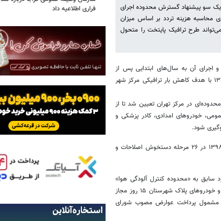
از یک سو پیشنهاد گسترش محدوده اجرای
فراری اطلاعیه داد
ای محاسبه هزینه تردد بر اساس میزان
‌تواند طرح ترافیک پایتخت را متحول
و اجرای آن به سال‌های ابتدایی پس از
پیروزی انقلاب اسلامی بازمی‌گردد. نخستین مرحله این طرح از اول آبان‌ماه ۱۳۵۸ با هدف کاهش بار ترافیکی مرکز شهر
 در خبری نوشت:در ادامه و با تصویب شورای انقلاب در ۱۷ خرداد ۱۳۵۹، محدوده‌ای در مرکز تهران تعیین شد تا از
مومی، خودروهای امدادی، کادر پزشکی و
طرح ترافیک تهران طی سال‌های بعد بارها مورد بازنگری قرار گرفت و تا سال ۱۳۹۸ در ۲۶ مرحله دستخوش اصلاحات و
با تبدیل محدوده زوج و فرد سابق به «محدوده کنترل آلودگی هوا»
اجرایی شد. بر اساس این مصوبه، خودروهای پلاک تهران در هر فصل ۲۰ روز و خودروهای پلاک شهرستان ۱۵ روز مجاز
ده مشمول پرداخت عوارض مصوب شورای