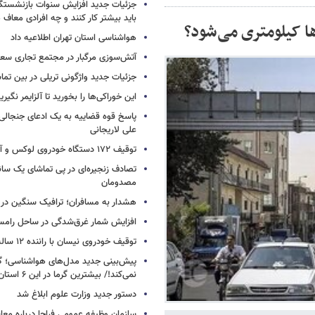
جزئیات جدید افزایش سنوات بازنشستگ
باید بیشتر کار کنند و چه افرادی معاف
ا کیلومتری می‌شود؟
هواشناسی استان تهران اطلاعیه داد
آتش‌سوزی مرگبار در مجتمع تجاری سع
جزئیات جدید واژگونی تریلی در بین تما
این خوراکی‌ها را بخورید تا آلزایمر نگیری
پاسخ قوه قضاییه به یک ادعای جنجالی 
علی لاریجانی
توقیف ۱۷۲ دستگاه خودروی لوکس و آپارتمان
تصادف زنجیره‌ای در پی تماشای یک سانح
مصدومان
هشدار به مسافران؛ ترافیک سنگین در 
افزایش شمار غرق‌شدگی در ساحل رامس
توقیف خودروی نیسان با راننده ۱۲ ساله در این جاده
پیش‌بینی جدید مدل‌های هواشناسی؛ گر
نمی‌کند!/ بیشترین گرما در این ۶ استان
دستور جدید وزارت علوم ابلاغ شد
سازمان وظیفه عمومی فراجا درباره معا