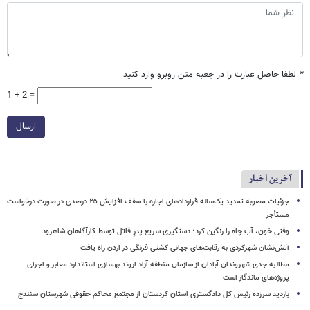
*
لطفا حاصل عبارت را در جعبه متن روبرو وارد کنید
1 + 2 =
ارسال
آخرین اخبار
جزئیات مصوبه تمدید یک‌ساله قراردادهای اجاره با سقف افزایش ۲۵ درصدی در صورت درخواست
مستأجر
وقتی خون، آب چاه را رنگین کرد؛ دستگیری سریع پدرِ قاتل توسط کارآگاهان شاهرود
آتش‌نشان شهرکردی به رقابت‌های جهانی کشتی فرنگی در اردن راه یافت
مطالبه جدی شهروندان آبادان از سازمان منطقه آزاد اروند بهسازی استاندارد معابر و اجرای
پروژه‌های ماندگار است
بازدید سرزده رئیس کل دادگستری استان کردستان از مجتمع محاکم حقوقی شهرستان سنندج