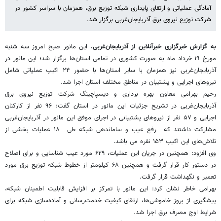
آمادگی عملیاتی و ارتقای پایداری شبکه توزیع برق، همزمان با سراسر کشور در
شرکت توزیع نیروی برق آذربایجان‌غربی برگزار شد.
به گزارش خبرگزاری خبرآنلاین از آذربایجان‌غربی
، این مانور صبح امروز سه شنبه
مورخ ۱۹ خرداد ماه به صورت کشوری در تمامی استان‌ها برگزار شد؛ این مانور در
آذربایجان‌غربی نیز همزمان با سایر استان‌ها با حضور ۲۴ اکیپ عملیاتی شامل
نیروهای اجرایی و پشتیبان در مناطق مختلف استان اجرا شد.
رحیم بهرامی معاون بهره برداری و دیسپاچینگ شرکت توزیع نیروی برق
آذربایجان‌غربی در تشریح جزئیات این مانور در استان گفت: ۹۶ نفر از کارکنان
اجرایی و ۵۷ نفر از نیروهای پشتیبانی در اجرای موفق این مانور در آذربایجان‌غربی
مشارکت داشتند که رفع عیب و ساماندهی شبکه طی ۱۸ عملیات بخشی از
تلاش‌های این اکیپ ۱۵۳ نفره می باشد.
وی افزود: همچنین در جریان این عملیات، ۶۲۹ مورد عیب شناسایی و برای اصلاح
در دستور کار قرار گرفت و همچنین ۶۸ کیلومتر از خطوط شبکه توزیع برق مورد
تعمیر و نگهداشت قرار گرفت.
بهرامی خاطر نشان کرد: این مانور با تمرکز بر افزایش قابلیت اطمینان شبکه،
پیشگیری از بروز خاموشی‌ها، ارتقای کیفیت خدمت‌رسانی و آماده‌سازی شبکه برای
شرایط اوج مصرف برق اجرا شد.