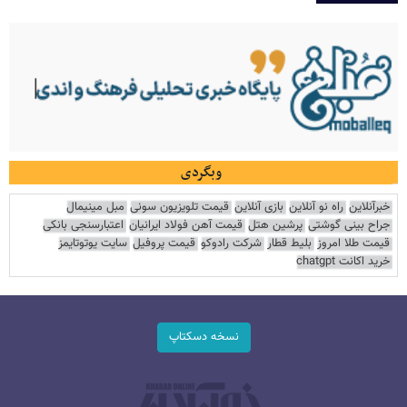
وبگردی
خبرآنلاین
راه نو آنلاین
بازی آنلاین
قیمت تلویزیون سونی
مبل مینیمال
جراح بینی گوشتی
پرشین هتل
قیمت آهن فولاد ایرانیان
اعتبارسنجی بانکی
قیمت طلا امروز
بلیط قطار
شرکت رادوکو
قیمت پروفیل
سایت یوتوتایمز
خرید اکانت chatgpt
نسخه دسکتاپ