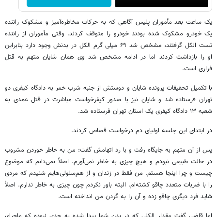
یک ساعت بعد مأموران پلیس آگاهی که به حرکات مخاطره‌آمیز و مشکوک راننده
یک خودرو مشکوک شده بودند خودرو را متوقف کردند. وقتی مأموران از راننده
تست الکل گرفتند، مشخص شد ۶۹ میلی گرم الکل در بدنش وجود دارد بنابراین
او را بازداشت کردند اما در ادامه مشخص شد وی همان شایان متهم به قتل
فراری است.
با تکمیل تحقیقات پرونده شایان و دوستش از جنبه شرب خمر به دادگاه کیفری دو
تهران فرستاده شد و شایان نیز با صدور کیفرخواست مباشرت در قتل عمدی به
شعبه ۱۳ دادگاه کیفری یک استان تهران فرستاده شد.
در ابتدای این جلسه اولیای دم درخواست قصاص کردند.
پس از آن متهم به جایگاه رفت و با رد اتهامش گفت: من به خاطر خوردن مشروب
در حالت طبیعی نبودم و هیچ چیزی به خاطر نمی‌آورم. اصلاً نمی‌دانم که موضوع
چیست و چرا اینجا هستم. من فقط در زندان و از هم‌سلولی‌هایم شنیدم که مردی
را با ضربات متعدد چاقو کشته‌ام. البته باور نکردم چون چیزی به خاطر ندارم. اصلاً
شاید فرد دیگری چاقو زده و آن را به گردن من انداخته است.
اما قاضی گفت مقدار الکلی که در بدن شما پیدا شده به حدی نبوده که ماجرای