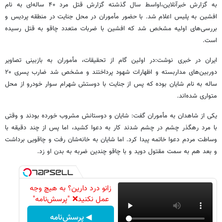
به گزارش خبرآنلاین،اواسط سال گذشته گزارش قتل مرد ۴۰ ساله‌ای به نام
افشین به پلیس اعلام شد. با حضور مأموران در محل جنایت در منطقه پردیس و
بررسی‌های اولیه مشخص شد که افشین با ضربات متعدد چاقو به قتل رسیده
است.
ایران در خبری نوشت:در اولین گام از تحقیقات، مأموران به بازبینی تصاویر
دوربین‌های مداربسته و اظهارات شهود پرداختند و مشخص شد ضارب پسری ۲۰
ساله به نام شایان بوده که پس از جنایت با دوستش شهرام سوار خودرو از محل
متواری شده‌اند.
یکی از شاهدان به مأموران گفت: شایان و دوستانش مشروب خورده بودند و وقتی
با مرد رهگذر چشم در چشم شدند کار به دعوا کشید، اما پس از چند دقیقه با
وساطت مردم دعوا خاتمه پیدا کرد. اما شایان به خانه‌شان رفت و چاقویی برداشت
و بعد هم به سمت مقتول دوید و با چاقو چندین ضربه به بدن او زد.
زانو درد دارین؟ به هیچ وجه
عمل نکنید❌ "پرسش‌نامه"
◀ پرسش‌نامه