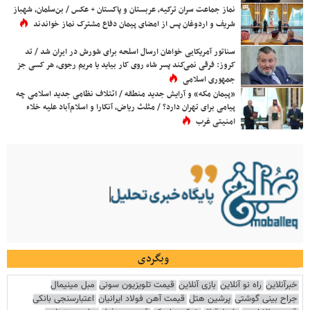
نماز جماعت سران ترکیه، عربستان و پاکستان + عکس / بن‌سلمان، شهباز
شریف و اردوغان پس از امضای پیمان دفاع مشترک نماز خواندند
سناتور آمریکایی خواهان ارسال اسلحه برای شورش در ایران شد / تد
کروز: فرقی نمی‌کند پسر شاه روی کار بیاید یا مریم رجوی، هر کسی جز
جمهوری اسلامی
«پیمان مکه» و آرایش جدید منطقه / ائتلاف نظامی جدید اسلامی چه
پیامی برای تهران دارد؟ / مثلث ریاض، آنکارا و اسلام‌آباد علیه خلاء
امنیتی غرب
وبگردی
خبرآنلاین
راه نو آنلاین
بازی آنلاین
قیمت تلویزیون سونی
مبل مینیمال
جراح بینی گوشتی
پرشین هتل
قیمت آهن فولاد ایرانیان
اعتبارسنجی بانکی