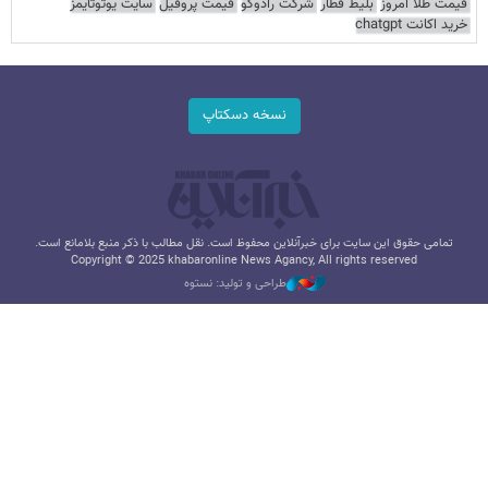
قیمت طلا امروز
بلیط قطار
شرکت رادوکو
قیمت پروفیل
سایت یوتوتایمز
خرید اکانت chatgpt
نسخه دسکتاپ
تمامی حقوق این سایت برای خبرآنلاین محفوظ است. نقل مطالب با ذکر منبع بلامانع است.
Copyright © 2025 khabaronline News Agancy, All rights reserved
طراحی و تولید: نستوه