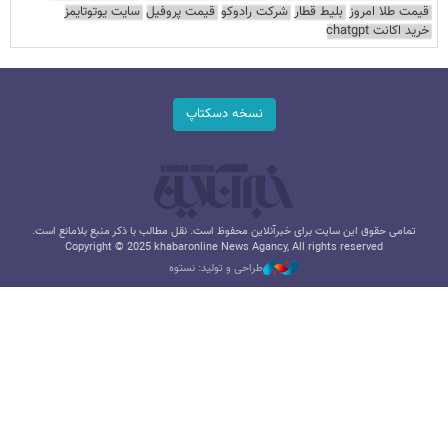
قیمت طلا امروز
بلیط قطار
شرکت رادوکو
قیمت پروفیل
سایت یوتوتایمز
خرید اکانت chatgpt
نسخه دسکتاپ
تمامی حقوق این سایت برای خبرآنلاین محفوظ است. نقل مطالب با ذکر منبع بلامانع است.
Copyright © 2025 khabaronline News Agancy, All rights reserved
طراحی و تولید: نستوه