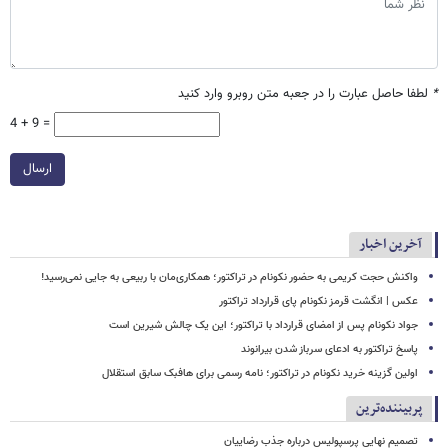
*
لطفا حاصل عبارت را در جعبه متن روبرو وارد کنید
4 + 9 =
ارسال
آخرین اخبار
واکنش حجت کریمی به حضور نکونام در تراکتور؛ همکاری‌مان با ربیعی به جایی نمی‌رسید!
عکس | انگشت قرمز نکونام پای قرارداد تراکتور
جواد نکونام پس از امضای قرارداد با تراکتور؛ این یک چالش شیرین است
پاسخ تراکتور به ادعای سرباز شدن بیرانوند
اولین گزینه خرید نکونام در تراکتور؛ نامه رسمی برای هافبک سابق استقلال
پربیننده‌ترین
تصمیم نهایی پرسپولیس درباره جذب رضاییان