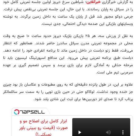
به گزارش خبرگزاری
خبرآنلاین
؛ شیاطین سرخ دیروز اولین جلسه تمرینی کامل خود
را در سیاتل به پایان رساندند. با این حال، این جلسه تمرینی بی‌نقص پیش نرفت.
جرمی دوکو مجبور شد قبل از پایان یک ساعت به داخل زمین برگردد. به نوشته
وبسایتهای بلژیکی این صدمه دیدگی احتمالی، جدی نیست.
به نقل از ورزش سه، هر ۲۵ بازیکن بلژیک دیروز حدود ساعت ۱۰ صبح به وقت
محلی در مجموعه تمرینی مدرن سیاتل ساندرز حاضر شدند. همانطور که انتظار
می‌رفت، فقط زنو دباست در داخل زمین ماند تا برنامه انفرادی خود را ادامه دهد.
دباست طبق برنامه تمرینی پیش می‌رود. این مدافع اسپورتینگ لیسبون باید تا
مرحله حذفی به آمادگی لازم برای بازی برسد و سپس تصمیم گیری بر عهده
سرمربی تیم ملی است.
علاوه بر این، در طول پانزده دقیقه‌ای که به روی مطبوعات و عکاسان باز بود چیزی
جز خنده وجود نداشت. لوکاکو حتی در حین بازی توپی را به سمت سر سائلمائکر
پرتاب کرد تا صدای لنز دوربین‌ها برای ثبت این شادی یلند شود.
ابزار کامل برای اصلاح مو و
صورت (قیمت رو ببینی باور
نمیکنی!)