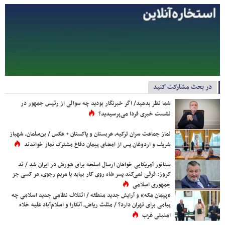
در بحث مشارکت کنید
شما نظر بدهید/ اگر خبرنگار بودید چه سوالی از رئیس جمهور در
نشست خبری فردا می‌پرسیدید؟
نماز جماعت سران ترکیه، عربستان و پاکستان + عکس / بن‌سلمان، شهباز
شریف و اردوغان پس از امضای پیمان دفاع مشترک نماز خواندند
سناتور آمریکایی خواهان ارسال اسلحه برای شورش در ایران شد / تد
کروز: فرقی نمی‌کند پسر شاه روی کار بیاید یا مریم رجوی، هر کسی جز
جمهوری اسلامی
«پیمان مکه» و آرایش جدید منطقه / ائتلاف نظامی جدید اسلامی چه
پیامی برای تهران دارد؟ / مثلث ریاض، آنکارا و اسلام‌آباد علیه خلاء
امنیتی غرب