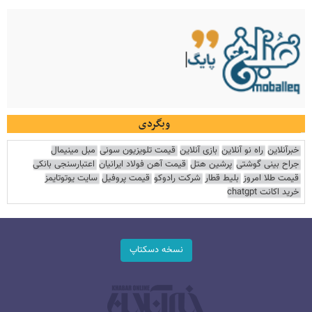
وبگردی
خبرآنلاین
راه نو آنلاین
بازی آنلاین
قیمت تلویزیون سونی
مبل مینیمال
جراح بینی گوشتی
پرشین هتل
قیمت آهن فولاد ایرانیان
اعتبارسنجی بانکی
قیمت طلا امروز
بلیط قطار
شرکت رادوکو
قیمت پروفیل
سایت یوتوتایمز
خرید اکانت chatgpt
نسخه دسکتاپ