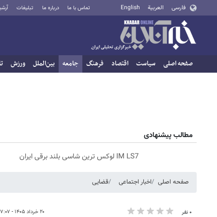
فارسی
العربية
English
تماس با ما
درباره ما
تبلیغات
آرشی
صفحه اصلی
سیاست
اقتصاد
فرهنگ
جامعه
بین‌الملل
ورزش
تا
مطالب پیشنهادی
IM LS7 لوکس ترین شاسی بلند برقی ایران
صفحه اصلی
اخبار اجتماعی
قضایی
۲۰ خرداد ۱۴۰۵ - ۱۷:۰۷
۰ نفر