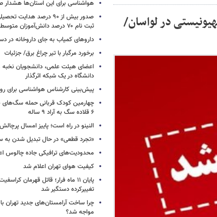
هواشناسی برای این استان‌ها هشدار صا
صدور بیش از ۹۰ درصد هدایت 
ونیستی در لواسان/
ثبت نام ۷۰ درصد دانش‌آموزان متوسطه اول
داروهای کمیاب به جای داروخانه در دس
برخورد مرگبار با تیر چراغ برق/ جزئیات
اعضای هیئت علمی، دانشجویان نخبه و 
دانشگاه در یک شبکه‌ اثرگذار
پیش‌بینی کارشناس هواشناسی برای روزه
چهارمین کودک قربانی حمله سگ‌های 
۶ قلاده سگ به آراد ۹ ساله
النینو در راه است؛ پاییز امسال پرچال
«تجرد قطعی» در حال تبدیل شدن به 
محدودیت‌های ترافیکی جاده چالوس اع
کیفیت هوای تهران اعلام شد
پایان ۱۱ ماه فرار؛ قاتل قهرمان کراسفی
تغییرکرده دستگیر شد
چرا ساخت آرامستان‌های جدید تهران با
مواجه شد؟