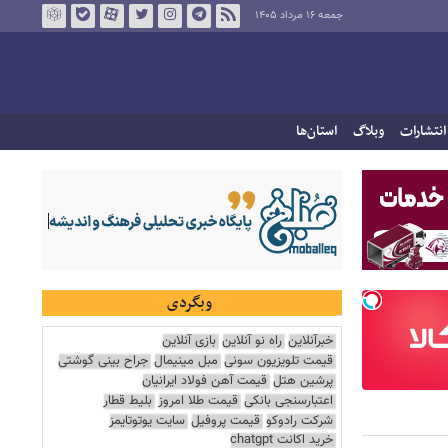
جمعه ۱۶ مرداد ۱۴۰۵
انتشارات
وبلاگ
استان‌ها
وبگردی
خبرآنلاین
راه نو آنلاین
بازی آنلاین
قیمت تلویزیون سونی
مبل مینیمال
جراح بینی گوشتی
پرشین هتل
قیمت آهن فولاد ایرانیان
اعتبارسنجی بانکی
قیمت طلا امروز
بلیط قطار
شرکت رادوکو
قیمت پروفیل
سایت یوتوتایمز
خرید اکانت chatgpt