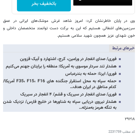
باتخفیف بخر
وی در پایان خاطرنشان کرد: امروز شاهد غرش موشک‌های ایرانی در عمق
سرزمین‌های اشغالی هستیم که این به برکت دست توانمند متخصصان داخلی و
خون شهدای عزیز همچون شهید سلامی هستیم.
خبرهای مرتبط
فوری/ صدای انفجار در ورامین، کرج، اشتهارد و آبیک قزوین
هشدار تند سردار موسوی به آمریکا: منطقه را برایتان جهنم می‌کنیم
فوری/ ایرنا: حمله به بندرعباس
حمله سپاه به محل استقرار جنگنده های F35، F15، F16 آمریکا/
کدام مناطق در ایران هدف…
فوری/ صدای انفجار در سیریک و قشم/ ۴ انفجار در سیریک
هشدار نیروی دریایی سپاه به شناورها در خلیج فارس/ نزدیک شدن
به تنگه هرمز به‌منزله…
۲۹۲۱۸
کد مطلب
2231759