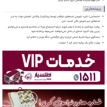
خبر مهم نماینده مجلس برای گندم کاران
پربیننده‌ترین
اختصاصی/ تایید تلویحی استعفای ذوالقدر توسط پزشکیان/ واکنش اعضای دولت به خبر
استعفای دبیر شورای عالی امنیت ملی
روایت پزشکیان از جلسه با رهبر شهید درباره استیضاح وزرا/ در محاصره هستیم و نمی‌توانیم
بنزین وارد کنیم/ عده‌ای در داخل نمی‌خواهند تحریم‌ها برداشته شود
سخنگوی سپاه «شرط اصلی ایران» برای بازگشایی تنگه هرمز را اعلام کرد
وزارت دفاع یک بیانیه صادر کرد + جزئیات