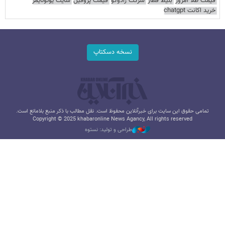
قیمت طلا امروز
بلیط قطار
شرکت رادوکو
قیمت پروفیل
سایت یوتوتایمز
خرید اکانت chatgpt
نسخه دسکتاپ
تمامی حقوق این سایت برای خبرآنلاین محفوظ است. نقل مطالب با ذکر منبع بلامانع است.
Copyright © 2025 khabaronline News Agancy, All rights reserved
طراحی و تولید: نستوه