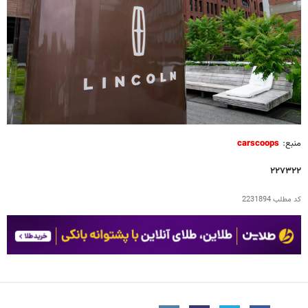
منبع:
carscoops
۲۲۷۳۲۲
کد مطلب
2231894