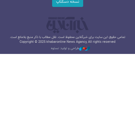
نسخه دسکتاپ
تمامی حقوق این سایت برای خبرآنلاین محفوظ است. نقل مطالب با ذکر منبع بلامانع است.
Copyright © 2025 khabaronline News Agancy, All rights reserved
طراحی و تولید: نستوه