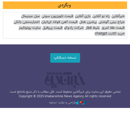
وبگردی
خبرآنلاین
راه نو آنلاین
بازی آنلاین
قیمت تلویزیون سونی
مبل مینیمال
جراح بینی گوشتی
پرشین هتل
قیمت آهن فولاد ایرانیان
اعتبارسنجی بانکی
قیمت طلا امروز
بلیط قطار
شرکت رادوکو
قیمت پروفیل
سایت یوتوتایمز
خرید اکانت chatgpt
نسخه دسکتاپ
تمامی حقوق این سایت برای خبرآنلاین محفوظ است. نقل مطالب با ذکر منبع بلامانع است.
Copyright © 2025 khabaronline News Agancy, All rights reserved
طراحی و تولید: نستوه