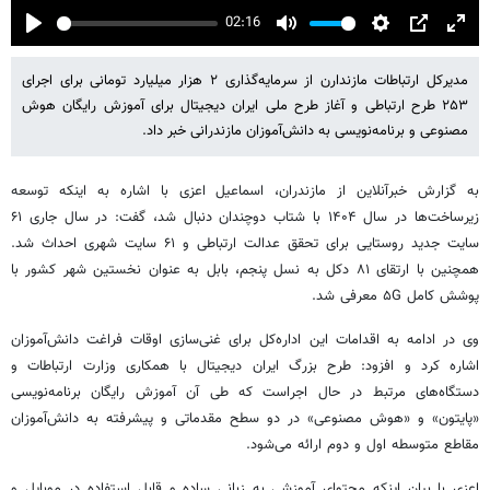
02:16
Play
Mute
Settings
PIP
Enter
fulls
مدیرکل ارتباطات مازندارن از سرمایه‌گذاری ۲ هزار میلیارد تومانی برای اجرای
۲۵۳ طرح ارتباطی و آغاز طرح ملی ایران دیجیتال برای آموزش رایگان هوش
مصنوعی و برنامه‌نویسی به دانش‌آموزان مازندرانی خبر داد.
به گزارش خبرآنلاین از مازندران، اسماعیل اعزی با اشاره به اینکه توسعه
زیرساخت‌ها در سال ۱۴۰۴ با شتاب دوچندان دنبال شد، گفت: در سال جاری ۶۱
سایت جدید روستایی برای تحقق عدالت ارتباطی و ۶۱ سایت شهری احداث شد.
همچنین با ارتقای ۸۱ دکل به نسل پنجم، بابل به عنوان نخستین شهر کشور با
پوشش کامل ۵G معرفی شد.
وی در ادامه به اقدامات این اداره‌کل برای غنی‌سازی اوقات فراغت دانش‌آموزان
اشاره کرد و افزود: طرح بزرگ ایران دیجیتال با همکاری وزارت ارتباطات و
دستگاه‌های مرتبط در حال اجراست که طی آن آموزش رایگان برنامه‌نویسی
«پایتون» و «هوش مصنوعی» در دو سطح مقدماتی و پیشرفته به دانش‌آموزان
مقاطع متوسطه اول و دوم ارائه می‌شود.
اعزی با بیان اینکه محتوای آموزشی به زبانی ساده و قابل استفاده در موبایل و