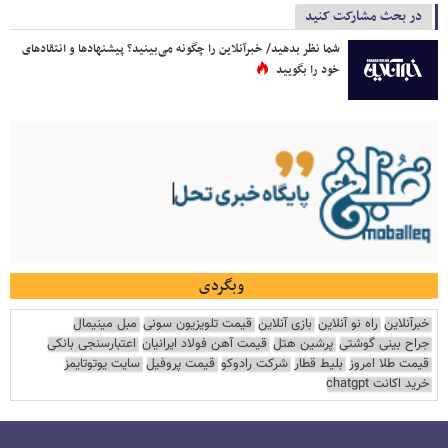
در بحث مشارکت کنید
شما نظر بدهید/ خبرآنلاین را چگونه می‌بینید؟ پیشنهادها و انتقادهای
خود را بگویید
وبگردی
خبرآنلاین
راه نو آنلاین
بازی آنلاین
قیمت تلویزیون سونی
مبل مینیمال
جراح بینی گوشتی
پرشین هتل
قیمت آهن فولاد ایرانیان
اعتبارسنجی بانکی
قیمت طلا امروز
بلیط قطار
شرکت رادوکو
قیمت پروفیل
سایت یوتوتایمز
خرید اکانت chatgpt