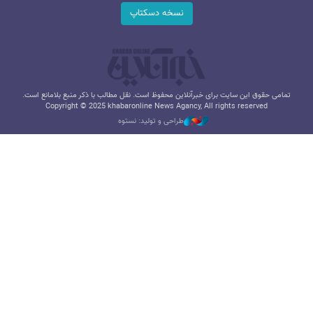
نسخه دسکتاپ
تمامی حقوق این سایت برای خبرآنلاین محفوظ است. نقل مطالب با ذکر منبع بلامانع است.
Copyright © 2025 khabaronline News Agancy, All rights reserved
طراحی و تولید: نستوه