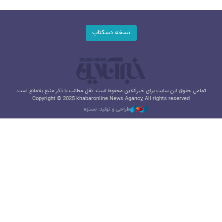
نسخه دسکتاپ
تمامی حقوق این سایت برای خبرآنلاین محفوظ است. نقل مطالب با ذکر منبع بلامانع است.
Copyright © 2025 khabaronline News Agancy, All rights reserved
طراحی و تولید: نستوه