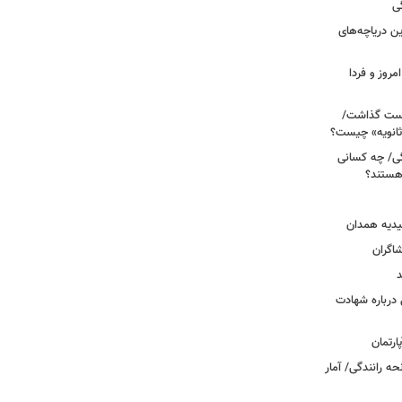
ی
 آبی/ بهترین دریاچه‌های
مروز و فردا
دوم روی دست گذاشت/
ثانویه» چیست؟
ی/ چه کسانی
 هستند؟
یدیه همدان
شاگران
د
درباره شهادت
ه رانندگی/ آمار