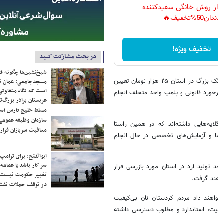
 از روش خانگی سفیدکننده
دان50%تخفیف🔥
تخفیف ویژه!
در بحث مشارکت کنید
شیخ‌نشین‌ها چگونه فک
رحیمیان با اشاره به نرخ مصوب نان سنگک آزادپز، گفت: سقف قیمت نان سنگک بزرگ در استان ۲۵ هزار تومان تعیین
مسجدجامعی: عمان تن
است که نگاه متفاوتی 
خورد قانونی و پلمپ واحد متخلف انجام
عربستان برادر بزرگ‌
مسلط خلیج فارس ا
سازمان وظیفه عمومی 
ایه‌هایی داشته‌اند که در همین راستا
معافیت سربازان فراری
‌ها و آزمایش‌های تخصصی در حال انجام
ابوالفتح: برای ترامپ
سر کار باشد یا عمامه/
فزود: در ۲ ماه گذشته هشت واحد تولید آرد در استان مورد بازرسی قرار
تغییر حکومت نیست/ 
هند گرفت.
در توقف حملات نقش
واهند داد مردم کردستان نان بی‌کیفیت
یت، استاندارد و مطلوب دسترسی داشته