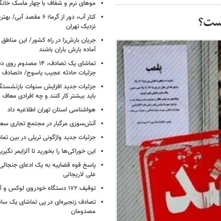
موهای نرم و شفاف با چهار ماسک خانگ
کنار آب، دور از گرما؛ ۶ مقصد
نزدیک تهران
جریان بارش‌زا در راه کشور/ این مناطق ا
آماده بارش باران باشند
تماشای یک تصادف، ۱۴ مص
جزئیات حادثه عجیب یاسوج/ «تصادف 
جزئیات جدید افزایش سنوات بازنشستگ
باید بیشتر کار کنند و چه افرادی معاف
هواشناسی استان تهران اطلاعیه داد
آتش‌سوزی مرگبار در مجتمع تجاری سع
جزئیات جدید واژگونی تریلی در بین تما
این خوراکی‌ها را بخورید تا آلزایمر نگیری
پاسخ قوه قضاییه به یک ادعای جنجالی 
علی لاریجانی
توقیف ۱۷۲ دستگاه خودروی لوکس و آپارتمان
تصادف زنجیره‌ای در پی تماشای یک سانح
مصدومان