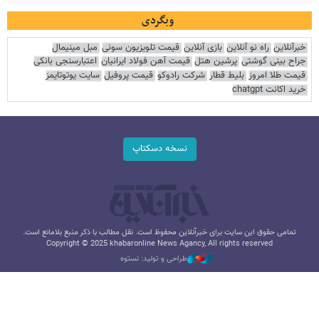
وبگردی
خبرآنلاین
راه نو آنلاین
بازی آنلاین
قیمت تلویزیون سونی
مبل مینیمال
جراح بینی گوشتی
پرشین هتل
قیمت آهن فولاد ایرانیان
اعتبارسنجی بانکی
قیمت طلا امروز
بلیط قطار
شرکت رادوکو
قیمت پروفیل
سایت یوتوتایمز
خرید اکانت chatgpt
نسخه دسکتاپ
تمامی حقوق این سایت برای خبرآنلاین محفوظ است. نقل مطالب با ذکر منبع بلامانع است.
Copyright © 2025 khabaronline News Agancy, All rights reserved
طراحی و تولید: نستوه