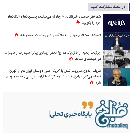
در بحث مشارکت کنید
شما نظر بدهید/ خبرآنلاین را چگونه می‌بینید؟ پیشنهادها و انتقادهای
خود را بگویید
قوه قضائیه: آقای خرازی به دادگاه ویژه روحانیت احضار شد
جزئیات جدید از قتل یک مداح/ پخش ویدئوی پیکر حمیدرضا رجب‌زاده
در شبکه‌های معاند
ظریف: بدون مدیریت تنش با آمریکا، حتی دوستان ایران هم از تهران
فاصله می‌گیرند/ایران نباید در مذاکرات با ترامپ قربانی روسیه و چین
شود