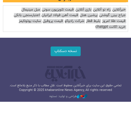
خبرآنلاین
راه نو آنلاین
بازی آنلاین
قیمت تلویزیون سونی
مبل مینیمال
جراح بینی گوشتی
پرشین هتل
قیمت آهن فولاد ایرانیان
اعتبارسنجی بانکی
قیمت طلا امروز
بلیط قطار
شرکت رادوکو
قیمت پروفیل
سایت یوتوتایمز
خرید اکانت chatgpt
نسخه دسکتاپ
تمامی حقوق این سایت برای خبرآنلاین محفوظ است. نقل مطالب با ذکر منبع بلامانع است.
Copyright © 2025 khabaronline News Agancy, All rights reserved
طراحی و تولید: نستوه