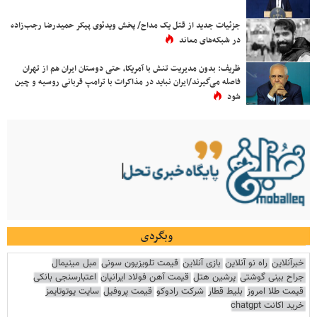
جزئیات جدید از قتل یک مداح/ پخش ویدئوی پیکر حمیدرضا رجب‌زاده
در شبکه‌های معاند
ظریف: بدون مدیریت تنش با آمریکا، حتی دوستان ایران هم از تهران
فاصله می‌گیرند/ایران نباید در مذاکرات با ترامپ قربانی روسیه و چین
شود
وبگردی
خبرآنلاین
راه نو آنلاین
بازی آنلاین
قیمت تلویزیون سونی
مبل مینیمال
جراح بینی گوشتی
پرشین هتل
قیمت آهن فولاد ایرانیان
اعتبارسنجی بانکی
قیمت طلا امروز
بلیط قطار
شرکت رادوکو
قیمت پروفیل
سایت یوتوتایمز
خرید اکانت chatgpt