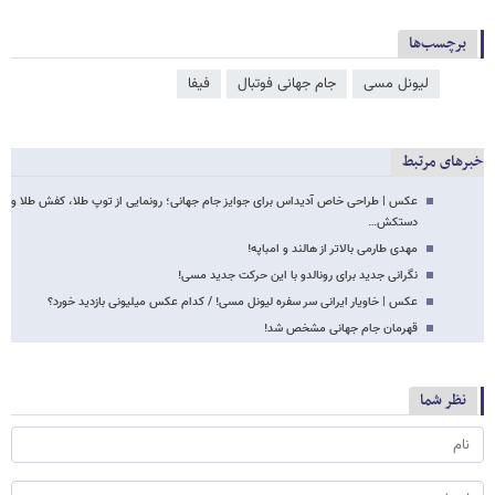
برچسب‌ها
لیونل مسی
جام جهانی فوتبال
فیفا
خبرهای مرتبط
عکس | طراحی خاص آدیداس برای جوایز جام جهانی؛ رونمایی از توپ طلا، کفش طلا و
دستکش…
مهدی طارمی بالاتر از هالند و امباپه!
نگرانی جدید برای رونالدو با این حرکت جدید مسی!
عکس | خاویار ایرانی سر سفره لیونل مسی! / کدام عکس میلیونی بازدید خورد؟
قهرمان جام جهانی مشخص شد!
نظر شما