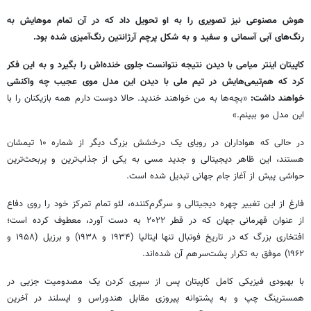
هوش مصنوعی نیز تصویری را به او تحویل داد که در آن تمام موهایش به
رنگ‌های آبی آسمانی و سفید و به شکل پرچم آرژانتین رنگ‌آمیزی شده بود.
کاپیتان اینتر میامی با دیدن نتیجه نتوانست جلوی خنده‌اش را بگیرد و به این فکر
کرد که هم‌تیمی‌هایش در تیم ملی با دیدن این مدل موی عجیب چه واکنشی
خواهند داشت:
«بچه‌ها به من خواهند خندید. حالا دوست دارم همه بازیکنان را با
این مدل مو ببینم.»
در حالی که هواداران در رویای یک درخشش بزرگ دیگر از شماره ۱۰ تیمشان
هستند، این ظاهر دیجیتالی و جدید مسی به یکی از جذاب‌ترین و پربحث‌ترین
حواشی پیش از آغاز جام جهانی تبدیل شده است.
فارغ از این تغییر چهره دیجیتالی و سرگرم‌کننده، لئو تمام تمرکز خود را روی دفاع
از عنوان قهرمانی جهان که در قطر ۲۰۲۲ به دست آورد، معطوف کرده است؛
افتخاری بزرگ که در تاریخ فوتبال تنها ایتالیا (۱۹۳۴ و ۱۹۳۸) و برزیل (۱۹۵۸ و
۱۹۶۲) موفق به تکرار پشت‌سرهم آن شده‌اند.
با بهبودی فیزیکی کامل کاپیتان پس از سپری کردن یک مصدومیت جزیی در
همسترینگ چپ و به پشتوانه پیروزی مقابل هندوراس و ایسلند در آخرین