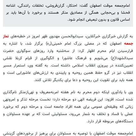
امام‌جمعه موقت اصفهان گفت: احتکار، گران‌فروشی، تخلفات رانندگی، اشاعه
فحشا و بی‌حجابی همگی از مصادیق منکر هستند و برخورد با آن‌ها باید بر
اساس قانون و بدون تبعیض انجام شود.
به گزارش خبرگزاری خبرآنلاین، سیدابوالحسن مهدوی ظهر امروز در خطبه‌های
نماز
جمعه
اصفهان که در مصلی بزرگ امام خمینی(ره) برگزار شد، با اشاره به
فرارسیدن ایام محرم اظهار کرد: از سه‌شنبه وارد روزهای سوگواری حضرت
سیدالشهدا(ع) می‌شویم و فرهنگ عاشورا و الگوگیری از قیام کربلا نقشی
تعیین‌کننده در پیروزی انقلاب اسلامی داشته است. به گفته وی، استمرار مسیر
انقلاب نیز در گرو حفظ همین روحیه و پایبندی به ارزش‌های عاشورایی است و
همه باید برای تقویت این روحیه و دعا برای یکدیگر تلاش کنند.
وی با یادآوری اینکه دوم محرم به نام هفته امربه‌معروف و نهی‌ازمنکر نام‌گذاری
شده است، افزود: این فریضه الهی دو مرحله دارد؛ نخست مرحله تذکر و امرونهی
زبانی که وظیفه‌ای عمومی برای همه افراد جامعه است و مرحله دوم که برخورد
عملی با فساد و تخلف به شمار می‌رود، مسئولیتی است که بر عهده مسئولان و
دستگاه‌های مربوطه قرار دارد.
امام‌جمعه موقت اصفهان با توصیه به مسئولان برای پرهیز از برخوردهای گزینشی