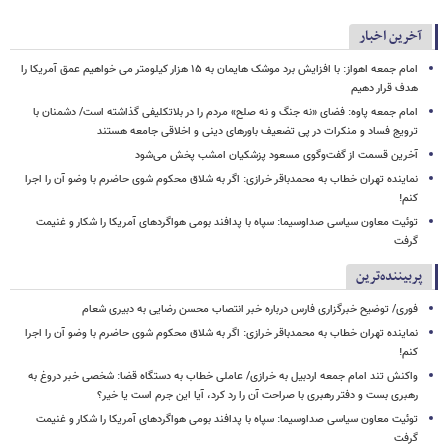
آخرین اخبار
امام‌ جمعه اهواز: با افزایش برد موشک هایمان به ۱۵ هزار کیلومتر می خواهیم عمق آمریکا را
هدف قرار دهیم
امام جمعه پاوه: فضای «نه جنگ و نه صلح» مردم را در بلاتکلیفی گذاشته است/ دشمنان با
ترویج فساد و منکرات در پی تضعیف باورهای دینی و اخلاقی جامعه هستند
آخرین قسمت از گفت‌وگوی مسعود پزشکیان امشب پخش می‌شود
نماینده تهران خطاب به محمدباقر خرازی: اگر به شلاق محکوم شوی حاضرم با وضو آن را اجرا
کنم!
توئیت معاون سیاسی صداوسیما: سپاه با پدافند بومی هواگردهای آمریکا را شکار و غنیمت
گرفت
پربیننده‌ترین
فوری/ توضیح خبرگزاری فارس درباره خبر انتصاب محسن رضایی به دبیری شعام
نماینده تهران خطاب به محمدباقر خرازی: اگر به شلاق محکوم شوی حاضرم با وضو آن را اجرا
کنم!
واکنش تند امام جمعه اردبیل به خرازی/ عاملی خطاب به دستگاه قضا: شخصی خبر دروغ به
رهبری بست و دفتر رهبری با صراحت آن را رد کرد، آیا این جرم است یا خیر؟
توئیت معاون سیاسی صداوسیما: سپاه با پدافند بومی هواگردهای آمریکا را شکار و غنیمت
گرفت