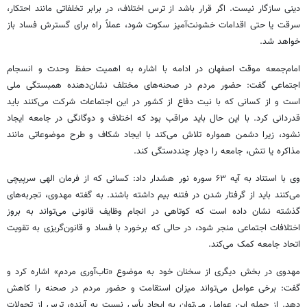
دینی سازگار نیست. اگر قرار باشد از ترس اختلاف، در برابر تخلفاتی مانند احتکار،
سرقت یا حتی اقدامات خشونت‌آمیز سکوت شود، عملاً راه برای گسترش فساد باز
خواهد شد.
امام‌جمعه موقت اصفهان در ادامه با اشاره به اهمیت حفظ وحدت و انسجام
اجتماعی گفت: حضور مردم در صحنه‌های مختلف نشان‌دهنده همبستگی ملی
است و از کسانی که با نیت دفاع از کشور در این اجتماعات شرکت می‌کنند باید
قدردانی کرد. با این حال باید مراقب بود که اختلاف و دوگانگی در جامعه ایجاد
نشود، زیرا دشمن همواره تلاش می‌کند با ایجاد شکاف و طرح موضوعاتی مانند
مذاکره یا تنش، جامعه را دچار چنددستگی کند.
وی با استناد به آیه ۶۳ سوره نور هشدار داد: کسانی که از فرمان الهی سرپیچی
می‌کنند باید از گرفتار شدن در فتنه بیم داشته باشند. به گفته مهدوی، تجربه‌های
گذشته نشان داده است که کوتاهی در انجام وظایف قانونی می‌تواند به بروز
اختلافات اجتماعی منجر شود، در حالی که برخورد با فساد و قانون‌گریزی به تقویت
اتحاد جامعه کمک می‌کند.
مهدوی در بخش دیگری از سخنان خود به موضوع «تاب‌آوری مردم» اشاره کرد و
گفت: برخی عوامل می‌تواند میزان استقامت و حضور مردم در صحنه را کاهش
دهد. از جمله این عوامل می‌توان به ایجاد یأس نسبت به آینده، ترس از تحولات