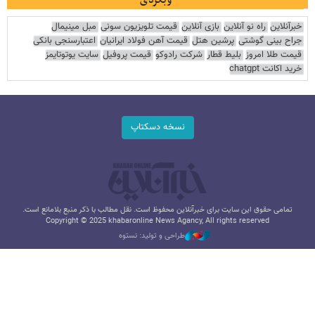
وبگردی
خبرآنلاین
راه نو آنلاین
بازی آنلاین
قیمت تلویزیون سونی
مبل مینیمال
جراح بینی گوشتی
پرشین هتل
قیمت آهن فولاد ایرانیان
اعتبارسنجی بانکی
قیمت طلا امروز
بلیط قطار
شرکت رادوکو
قیمت پروفیل
سایت یوتوتایمز
خرید اکانت chatgpt
نسخه دسکتاپ
تمامی حقوق این سایت برای خبرآنلاین محفوظ است. نقل مطالب با ذکر منبع بلامانع است.
Copyright © 2025 khabaronline News Agancy, All rights reserved
طراحی و تولید: نستوه