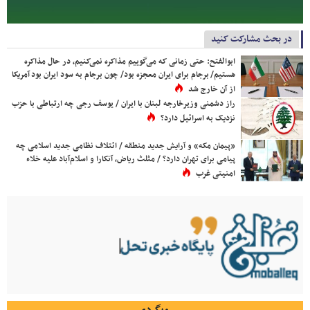
در بحث مشارکت کنید
ابوالفتح: حتی زمانی که می‌گوییم مذاکره نمی‌کنیم، در حال مذاکره
هستیم/ برجام برای ایران معجزه بود/ چون برجام به سود ایران بود آمریکا
از آن خارج شد
راز دشمنی وزیرخارجه لبنان با ایران / یوسف رجی چه ارتباطی با حزب
نزدیک به اسرائیل دارد؟
«پیمان مکه» و آرایش جدید منطقه / ائتلاف نظامی جدید اسلامی چه
پیامی برای تهران دارد؟ / مثلث ریاض، آنکارا و اسلام‌آباد علیه خلاء
امنیتی غرب