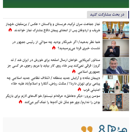
در بحث مشارکت کنید
نماز جماعت سران ترکیه، عربستان و پاکستان + عکس / بن‌سلمان، شهباز
شریف و اردوغان پس از امضای پیمان دفاع مشترک نماز خواندند
شما نظر بدهید/ اگر خبرنگار بودید چه سوالی از رئیس جمهور در
نشست خبری فردا می‌پرسیدید؟
سناتور آمریکایی خواهان ارسال اسلحه برای شورش در ایران شد / تد
کروز: فرقی نمی‌کند پسر شاه روی کار بیاید یا مریم رجوی، هر کسی جز
جمهوری اسلامی
«پیمان مکه» و آرایش جدید منطقه / ائتلاف نظامی جدید اسلامی چه
پیامی برای تهران دارد؟ / مثلث ریاض، آنکارا و اسلام‌آباد علیه خلاء
امنیتی غرب
سوسن پرور: دیگر «عاشق» حرفه‌ام نیستم/ شو آف‌های لازم برای بازیگر
بودن را ندارم/ مِهر هم مثل نان آدم‌ها را نمک‌گیر می‌کند