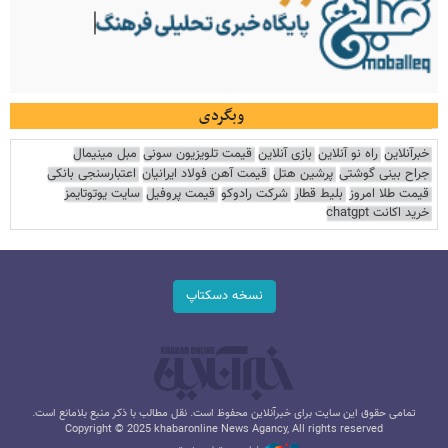
وبگردی
خبرآنلاین
راه نو آنلاین
بازی آنلاین
قیمت تلویزیون سونی
مبل مینیمال
جراح بینی گوشتی
پرشین هتل
قیمت آهن فولاد ایرانیان
اعتبارسنجی بانکی
قیمت طلا امروز
بلیط قطار
شرکت رادوکو
قیمت پروفیل
سایت یوتوتایمز
خرید اکانت chatgpt
نسخه دسکتاپ
تمامی حقوق این سایت برای خبرآنلاین محفوظ است. نقل مطالب با ذکر منبع بلامانع است.
Copyright © 2025 khabaronline News Agancy, All rights reserved