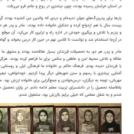
در استان خراسان رسیده بودند، چون نیشتری در روح و جانم فرو می‌رفت.
بارها برای پدربزرگ‌هایِ جوان ندیده‌ام و دردی که والدین من کشیده بودند گر
بیست سال با هم ازدواج کرده و تشکیل خانواده داده بودند. مادر و پدر هر د
و پدرم با تلاش و پیگیری خودش در اداره راه و ترابری کار می‌کرد. آن موقع به
در آن‌جا استخدام شد و توانست تا کلاس نهم در حین کار درس بخواند و گواهی
مادر و پدر، هر دو، به تحصیلات فرزندان بسیار علاقه‌مند بودند و مشوق ما بود
علاقه و تلاش محیط امن و عاطفی و سالمی برای ما فراهم کرده بودند. هرگز در
با فرزندان ندیده بودم. فرهنگ حاکم بر خانواده ما فرهنگی ایلی و روستایی-
آشنایی بیشتری با رسوم و سنن شهرهای دیگر پیدا کردیم. خودخواهی، تبعیض
مهربانی، توجه به دیگران، درس‌خواندن و جمع‌گرایی برای خانواده ارزش بود. م
بلافاصله تحصیل را در دانشسرای تربیت معلم ادامه دادم. در پایان تحصیل
شدم و به شغل معلمی که خیلی برایم باارزش بود، مشغول شدم.