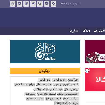
شنبه ۱۷ مرداد ۱۴۰۵
انتشارات
وبلاگ
استان‌ها
وبگردی
خبرآنلاین
راه نو آنلاین
بازی آنلاین
قیمت تلویزیون سونی
مبل مینیمال
جراح بینی گوشتی
پرشین هتل
قیمت آهن فولاد ایرانیان
اعتبارسنجی بانکی
قیمت طلا امروز
بلیط قطار
شرکت رادوکو
قیمت پروفیل
سایت یوتوتایمز
خرید اکانت chatgpt