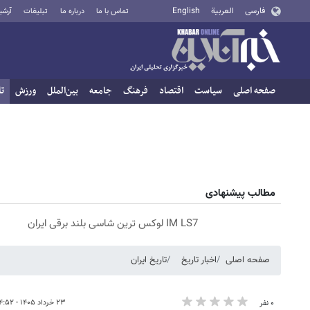
فارسی
العربية
English
تماس با ما
درباره ما
تبلیغات
آرشی
صفحه اصلی
سیاست
اقتصاد
فرهنگ
جامعه
بین‌الملل
ورزش
تا
مطالب پیشنهادی
IM LS7 لوکس ترین شاسی بلند برقی ایران
صفحه اصلی
اخبار تاریخ
تاریخ ایران
۲۳ خرداد ۱۴۰۵ - ۱۴:۵۲
۰ نفر