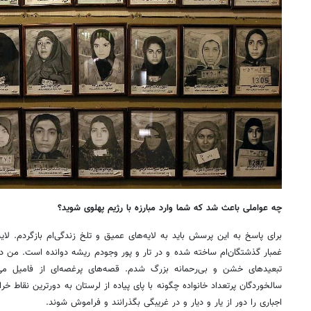
چه عواملی باعث شد که شما وارد مبارزه با رژیم پهلوی شوید؟
برای پاسخ به این پرسش باید به لایه‌های عمیق و تلخ زندگی‌ام بازگردم. لایه
غمبار گذشتگان‌ام ساخته شده و در تار و پور وجودم ریشه دوانده است. من در 
تبعیدهای خشن و بی‌رحمانه بزرگ شدم. قصه‌های پرغصه‌ای از فامیل می
سالخوردگان پرتعداد خانواده چگونه با پای پیاده از لرستان به دورترین نقاط خ
اجباری را دور از یار و دیار و در غریبگی بگذرانند و فراموش شوند.