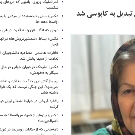
قمرالملوک وزیری؛ بانویی که مرزهای زما
شکست
تبدیل به کابوسی شد
عکس/ نمایی دیده‌نشده از میدان ولیعص
اواسط دهه ۵۰
نبردی که انگلستان را به قدرت دریایی 
عکس/ بساط «شمشیرفروش‌ها» در تهران
قاجار
خاطرات هاشمی: مصاحبه دانشجویان آزاد
ندامت از سیما پخش شد
عکس| ملیجک در دوران جوانی در حال 
سیگار به «خودش»
ببینید| آتش این جنگ با مذاکره و تفا
نمی‌شود/ این جنگی نیست که یک طرف 
داشته باشد
راغفر: فروغی در شرایط اشغال ایران 
گرفت
عکس/ پرتره‌ای از «مهندس‌الممالک» مع
ناصرالدین‌شاه
نامه‌هایی که از جنایات روس‌ها در تبری