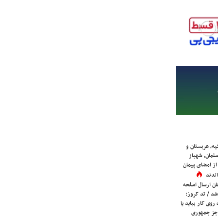
یه، عربستان و
لمان، شهباز
ز امضای پیمان
ندند
ان ارسال اسلحه
شد / تد کروز:
روی کار بیاید یا
جز جمهوری