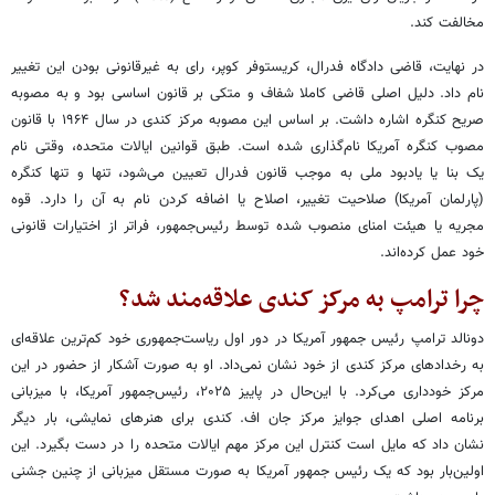
مخالفت کند.
در نهایت، قاضی دادگاه فدرال، کریستوفر کوپر، رای به غیرقانونی بودن این تغییر
نام داد. دلیل اصلی قاضی کاملا شفاف و متکی بر قانون اساسی بود و به مصوبه
صریح کنگره اشاره داشت. بر اساس این مصوبه مرکز کندی در سال ۱۹۶۴ با قانون
مصوب کنگره آمریکا نام‌گذاری شده است. طبق قوانین ایالات متحده، وقتی نام
یک بنا یا یادبود ملی به موجب قانون فدرال تعیین می‌شود، تنها و تنها کنگره
(پارلمان آمریکا) صلاحیت تغییر، اصلاح یا اضافه کردن نام به آن را دارد. قوه
مجریه یا هیئت امنای منصوب شده توسط رئیس‌جمهور، فراتر از اختیارات قانونی
خود عمل کرده‌اند.
چرا ترامپ به مرکز کندی علاقه‌مند شد؟
دونالد ترامپ رئیس جمهور آمریکا در دور اول ریاست‌جمهوری خود کم‌ترین علاقه‌ای
به رخدادهای مرکز کندی از خود نشان نمی‌داد. او به صورت آشکار از حضور در این
مرکز خودداری می‌کرد. با این‌حال در پاییز ۲۰۲۵، رئیس‌جمهور آمریکا، با میزبانی
برنامه اصلی اهدای جوایز مرکز جان اف. کندی برای هنرهای نمایشی، بار دیگر
نشان داد که مایل است کنترل این مرکز مهم ایالات متحده را در دست بگیرد. این
اولین‌بار بود که یک رئیس جمهور آمریکا به صورت مستقل میزبانی از چنین جشنی