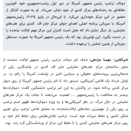
دونالد ترامپ رئیس جمهور آمریکا در دور اول ریاست‌جمهوری خود کم‌ترین
علاقه‌ای به رخدادهای مرکز کندی از خود نشان نمی‌داد. او به صورت آشکار از
حضور در این مرکز خودداری می‌کرد. با این‌حال در پاییز ۲۰۲۵، رئیس‌جمهور
آمریکا، با میزبانی برنامه اصلی اهدای جوایز مرکز جان اف. کندی برای هنرهای
نمایشی، بار دیگر نشان داد که مایل است کنترل این مرکز مهم ایالات متحده را
در دست بگیرد. این اولین‌بار بود که یک رئیس جمهور آمریکا به صورت مستقل
میزبانی از چنین جشنی را برعهده داشت.
خبرآنلاین- مهسا مژدهی:
حذف نام دونالد ترامپ رئیس جمهور ایالات متحده از
نمای ساختمان مرکز هنرهای نمایشی جان اف کندی در واشنگتن، یکی از
جنجالی‌ترین پرونده‌های حقوقی و سیاسی اخیر در پایتخت آمریکا را رقم زد. در
اوایل خرداد یک قاضی آمریکایی، دستور داد تا نام رئیس جمهور آمریکا از روی دیوار
مرکز کندی برداته شود. در واکنش به این امر ترامپ خشمگین گفت: دموکرات‌ها
بیشتر به مخالفت با رئیس‌جمهور ... اهمیت می‌دهند تا نجات یک مرکز هنرهای
نمایشی در حال مرگ. در نظر آمریکایی‌ها و به ویژه دموکرات‌ها ظهور اسم ترامپ
بر روی یکی از مهم‌ترین نمادهای ایالات‌متحده، به معنای تلاش ترامپ برای تغییر
شکل کشور و حفظ میراث خود است. ترامپ تلاش‌هایش برای حفظ نام خود بر
روی مرکز هنرهای نمایشی کندی را با حفظ این مرکز از ورشکستگی گره زده بود.