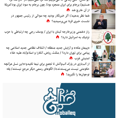
هستیم/ برجام برای ایران معجزه بود/ چون برجام به سود ایران بود آمریکا
از آن خارج شد
شما نظر بدهید/ اگر خبرنگار بودید چه سوالی از رئیس جمهور در
نشست خبری فردا می‌پرسیدید؟
راز دشمنی وزیرخارجه لبنان با ایران / یوسف رجی چه ارتباطی با حزب
نزدیک به اسرائیل دارد؟
«پیمان مکه» و آرایش جدید منطقه / ائتلاف نظامی جدید اسلامی چه
پیامی برای تهران دارد؟ / مثلث ریاض، آنکارا و اسلام‌آباد علیه خلاء
امنیتی غرب
از آب‌بازی در پارک آب‌وآتش تا تجمع برای نیما تکیدو؛«این نسل هرآنچه
حکومتی نیست می‌پسندند»/ الگوهای رسمی دیگر مرجع نیستند/ یقه
نوجوان‌ها را نگیرید!