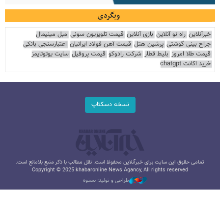
وبگردی
خبرآنلاین
راه نو آنلاین
بازی آنلاین
قیمت تلویزیون سونی
مبل مینیمال
جراح بینی گوشتی
پرشین هتل
قیمت آهن فولاد ایرانیان
اعتبارسنجی بانکی
قیمت طلا امروز
بلیط قطار
شرکت رادوکو
قیمت پروفیل
سایت یوتوتایمز
خرید اکانت chatgpt
نسخه دسکتاپ
تمامی حقوق این سایت برای خبرآنلاین محفوظ است. نقل مطالب با ذکر منبع بلامانع است.
Copyright © 2025 khabaronline News Agancy, All rights reserved
طراحی و تولید: نستوه