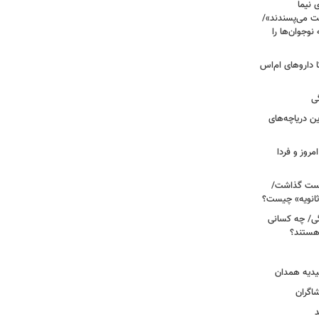
 نیما
ت می‌پسندند»/
وجوان‌ها را
های پراکنده دارویی؛ از فاکتور ۸ تا داروهای ام‌اس
ی
 آبی/ بهترین دریاچه‌های
مروز و فردا
دوم روی دست گذاشت/
ثانویه» چیست؟
ی/ چه کسانی
 هستند؟
یدیه همدان
شاگران
د