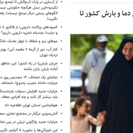
از آب‌بازی در پارک آب‌وآتش تا تجمع برای
تکیدو؛«این نسل هرآنچه حکومتی نیس
دما و بارش کشور تا
الگوهای رسمی دیگر مرجع نیستند/ یقه ن
نگیرید!
کمبود
و دیابت/ چندماه ذخیره دارویی داریم؟
موهای نرم و شفاف با چهار ماسک خانگ
کنار آب، دور از گرما؛ ۶ مقصد
نزدیک تهران
جریان بارش‌زا در راه کشور/ این مناطق ا
آماده بارش باران باشند
تماشای یک تصادف، ۱۴ مص
جزئیات حادثه عجیب یاسوج/ «تصادف 
جزئیات جدید افزایش سنوات بازنشستگ
باید بیشتر کار کنند و چه افرادی معاف
هواشناسی استان تهران اطلاعیه داد
آتش‌سوزی مرگبار در مجتمع تجاری سع
جزئیات جدید واژگونی تریلی در بین تما
این خوراکی‌ها را بخورید تا آلزایمر نگیری