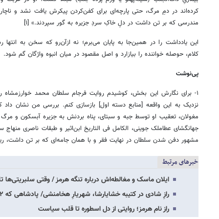
کرده‌اند در دمِ مرگ، حتی پارچه‌ای برای کفن‌کردن پیکرش یافت نشد و ناچار آ
مندرسی که بر تن داشت در دلِ خاکِ سردِ جزیره به گور سپردند.» [۱]
این یادداشت را در همین‌جا به پایان می‌برم؛ نه ازآن‌رو که سخن به انتها ر
کلام، حوصله خواننده را بیازارد و اصل مقصود در میان انبوه واژگان گم شود.
پی‌نوشت
۱- برای نگارش این بخش، کوشیدم روایت فرجام سلطان محمد خوارزمشاه را با
نزدیک به این واقعه [منابع دسته اول] بازسازی کنم. بررسی من نشان داد که
مغولان، تعقیب او توسط جبه و سبتای، پناه بردنش به جزیره آبسکون و مرگ او
جهانگشای عطاملک جوینی، الکامل فی التاریخ ابن‌اثیر و طبقات ناصری منهاج
مشهور دفن شدن سلطان در نهایت فقر و با همان جامه‌ای که بر تن داشت، ریش
خبرهای مرتبط
ایلان ماسک و مغالطه‌اش درباره تنگه هرمز / وقتی سلبریتی‌ها تار
رازِ شادی در کتیبه خشایارشا، شهریارِ هخامنشی/ پادشاهی که ۴۲ درصد جمعیت جهان را زیر…
راز نام هرمز؛ روایتی از دل اسطوره تا قلب سیاست