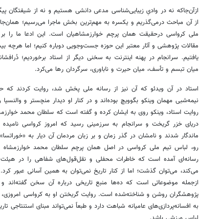
ازآن‌جاکه نه در وادیِ زیبایی‌شناسی مدعی دانشی هستیم و نه از شیفتگان پیگ
از آن مباحث درمی‌گذریم و یکسره به مهم‌ترین بخش ماجرا می‌رسیم؛ همان‌جا
ملی کرواسی درحقیقت همان پرچم خوارزمشاهیان است. این ادعا ما را بر آن
مقالات پژوهشی و آثار معتبر این حوزه جست‌وجویی دوباره کنیم؛ اما هرچه بیش
یافتیم. سرانجام در پهنه اینترنت به سخنی دیگر از استاد برخوردیم؛ دُرافشا
میان تبسم و تأسف، میان حیرت و ناباوری، سرگردان رها می‌کرد.
استاد در آن ویدئو که آن نیز از رسانه ملی پخش شد، روایت کردند که
نیمه‌شبی مهمان وینکو بگوویچ بوده‌اند و در کنار او دیدار منچستر و والنسیا را
روایت استاد، وینکو روی به ایشان کرده و گفته است که سلطان محمد خوارز
دریای خزر گریخت و سرانجام به سرزمینی رسید که امروز کرواسی نامیده 
ماندگار شدند و نامشان در گذر زمان و بر زبان مردمان آن دیار به «خوراتس
رو، لباس تیم ملی کرواسی در اصل همان پرچم سلطان محمد خوارزمشاه ا
رسانه‌ای آمده است که خاطرات محفلی و نقل‌قول‌های شفاهی را در هیئت
می‌کند، می‌توان گذشت؛ اما از کنار تاریخ نمی‌توان به همین آسانی عبور ک
ازجمله موضوعاتی است که ده‌ها منبع تاریخی درباره آن سخن گفته‌اند و 
پژوهشگران روشن و شناخته‌شده است. روایت گریختن او به کرواسی امروزی، بی
به افسانه‌پردازی‌های عامیانه شباهت دارد و طبعاً نمی‌تواند مبنای استنتاجی ت
لباس ورزشی باشد.