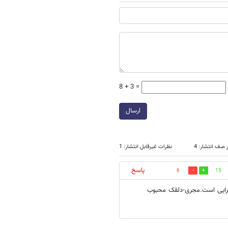
8 + 3 =
ارسال
 صف انتشار: 4
نظرات غیرقابل انتشار: 1
پاسخ
6
15
سرایی است.مجری-دلقک محبوب