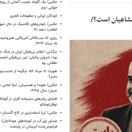
عکس/ یک گلوله عجیب آلمانی از روزها
جهانی دوم
کودکان ایرانی و مطبوعات قجری
مشاهیان است؟/
عکس/ خودروهای کلاسیک در حال عبور ا
انقلاب؛ دهه ۳۰
روزی که بمب‌افکن آمریکایی هیروشیما 
۱۵ مرداد ۱۳۲۴
بیگدلی: اعلام بی‌طرفی ایران در جنگ ج
بود/ شروین وکیلی: این بی‌طرفی تصم
عقلانی بود
هویدا، ۱۶ مرداد ۵۶: چگونه از 
دادم؟
عکس/ هویدا و همسرش، لیلا امامی در 
عسل؛ سال ۱۳۴۵
افشای پیام‌های محرمانه کارتر؛ از گوادال
نوفل‌لوشاتو
عکس/ ثریا اسفندیاری در کاخ گلستان تهرا
صدای پای آب در کوچه‌های عودلاجان/
فراموش‌شده آبرسانی در پایتخت