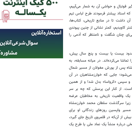
یر فوتبال و حواشی آن به شمار می‌آییم،
 که استاد پیشتر فرمودند طرح لباس تیم
 داشت تا در منابع تاریخی، کتاب‌ها،
تر کاویدیم، کمتر نشانی از چنین پیوندی
نی‌ای چنان شگفت و نامنتظر که آدمی را
 حدود بیست یا بیست و پنج سال پیش،
 تماشا می‌کرده‌اند. در میانه مسابقه، به
مشاه پس از یورش مغولان از مسیر شمال
می‌شود؛ جایی که خوارزمشاهیان در آن
ا» و سپس «کرواسا» بدل شد! و از همین
ست. از کنار این پرسش که چه بر سر
 یک واقعیت تاریخی به مخاطبان عرضه
رد. زیرا سرگذشت سلطان محمد خوارزمشاه
مسیر واپسین روزهای زندگانی او برای
ش از آن‌که در قلمروی تاریخ جای گیرد،
اریخی درباره منشأ یک نماد ملی یا طرح یک