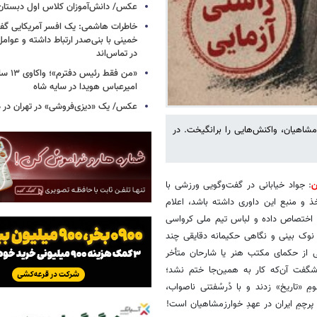
عکس/ دانش‌آموزان کلاس اول دبستان؛ ده
خاطرات هاشمی: یک افسر آمریکایی‌ گ
خمینی با بنی‌صدر ارتباط داشته و عوامل‌
در تماس‌اند
«من فقط رئ
امیرعباس هویدا در سایه شاه
عکس/ یک «دیزی‌فروشی» در تهران در دو
زمشاهیان، واکنش‌هایی را برانگیخت. در
ن
: جواد خیابانی در گفت‌وگویی ورزشی با
ذ و منبع این داوری داشته باشد، اعلام
راحی را به خود اختصاص داده و لباس تیم ملی کرواسی
نوک بینی و نگاهی حکیمانه دقایقی چند
 از حکمای مکتب هنر یا شارحان متأخر
شگفت آن‌که کار به همین‌جا ختم نشد؛
ِ «تاریخ» زدند و با دُرسُفتنی ناصواب،
 پرچمِ ایران در عهدِ خوارزمشاهیان است!