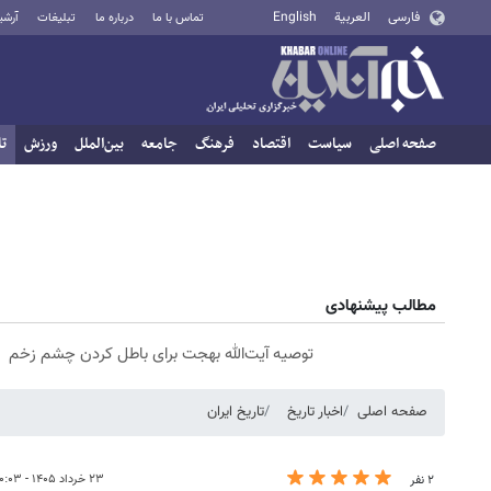
فارسی
العربية
English
تماس با ما
درباره ما
تبلیغات
آرشی
صفحه اصلی
سیاست
اقتصاد
فرهنگ
جامعه
بین‌الملل
ورزش
تا
مطالب پیشنهادی
توصیه آیت‌الله بهجت برای باطل کردن چشم زخم
صفحه اصلی
اخبار تاریخ
تاریخ ایران
۲۳ خرداد ۱۴۰۵ - ۲۰:۰۳
۲ نفر