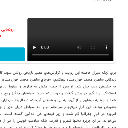
رونمایی
دن
برای‌ آن‌که میزان فاصله این روایت با گزارش‌های معتبر تاریخی روشن شود،
زندگانی سلطان محمد خوارزمشاه بیفکنیم: «فرجامِ سلطان محمد خوارزمشاه، 
به حضیضِ ذلت بدل شد. او پس از حمله مغول به فرارود و سقوطِ ناباورانه
ایستادگی، راهِ گریز در پیش گرفت و درحالی‌که هیبتِ سپاهیان چنگیز روح و
شد؛ از بلخ به نیشابور و از آن‌جا به ری و همدان گریخت، درحالی‌که سرداران 
تعقیبش بودند. این فرارِ بی‌فرجام سرانجام او را به سواحل دریای خزر و ج
امروزه در غبارِ جغرافیا گم شده و زیر آب‌های خزر مدفون گشته است. سل
بیماریِ ذات‌الجنب (سینه‌پهلو یا ورم پرده جنب) مبتلا گشت؛ او در غربت 