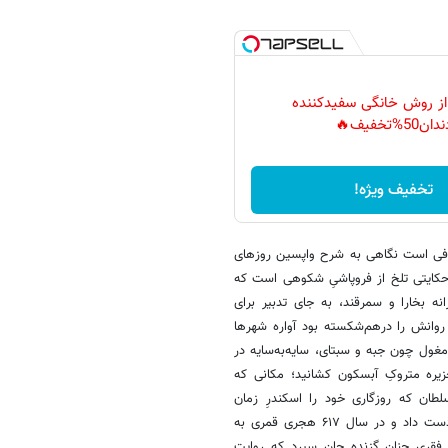
 از روش خانگی سفیدکننده
دان50%تخفیف🔥
تخفیف ویژه!
 کافی است نگاهی به شرح واپسین روزهای
حکایتی تلخ از فروپاشیِ شکوهی است که
 بخارا و سمرقند، به ‌جای تدبیر برای
 روانش را درهم‌شکسته بود آواره شهرها
مغول چون جبه و سبتای، سایه‌به‌سایه در
زیره متروکِ آبسکون کشانید؛ مکانی که
طان که روزگاری خود را اسکندرِ زمان
می‌خواند، در آن جزیره نه‌تنها قلمرو و قدرت، بلکه سلامتِ خویش را نیز از دست داد و در سال ۶۱۷ هجری قمری به
و فقری چنان گزنده جان سپرد که روایت