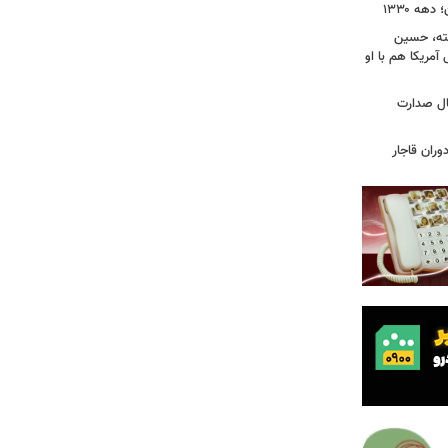
ه ۱۳۳۰
فته، حسین
 آمریکا هم با او
یس دفترم»؛ واکاوی ۱۳ سال صدارت
ران قاجار