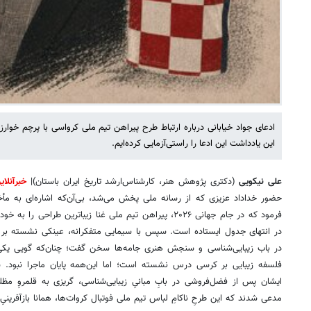
ادعای جواد خیابانی درباره ارتباط طرح پیراهن تیم ملی کرواسی با پرچم خوار
این یادداشت این ادعا را راستی‌آزمایی کرده‌ایم.
علی نیکویی
(دکتری پژوهش هنر، کارشناس‌ارشد تاریخ ایران باستان)|
خبرآنلای
حضور خداداد عزیزی که از رسانه ملی پخش می‌شد، بی‌آن‌که اشاره‌ای به مأخ
فرمود که در جام جهانی ۲۰۲۶، پیراهن تیم ملی غنا زیباترین ط
در انتهای جدول ایستاده است. سپس با سیمایی متفکرانه، عینکی نشسته بر 
در باب زیبایی‌شناسی و سنجش هنری جامه‌ها سخن گفت؛ چنان‌که گویی یکی
فلسفه زیبایی بر کرسی درس نشسته است؛ اما این‌همه پایان ماجرا نبود. 
ایشان پس از فضل‌فروشی در بابِ مبانیِ زیبایی‌شناسی، گریزی به قلمروِ مظلوم
مدعی شدند که این طرحِ ناکامِ لباس تیم ملی فوتبال کروات‌ها، همانا بازآفرینیِ