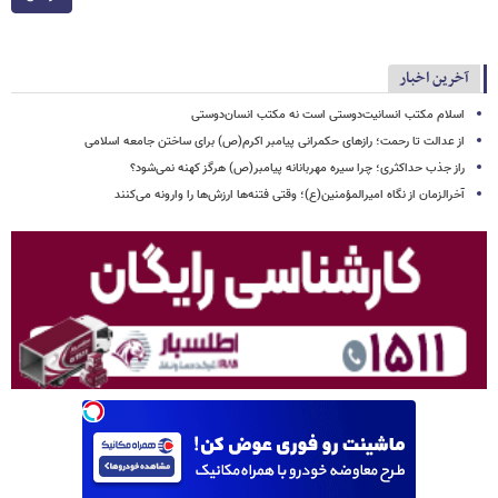
آخرین اخبار
اسلام مکتب انسانیت‌دوستی است نه مکتب انسان‌دوستی
از عدالت تا رحمت؛ رازهای حکمرانی پیامبر اکرم(ص) برای ساختن جامعه اسلامی
راز جذب حداکثری؛ چرا سیره مهربانانه پیامبر(ص) هرگز کهنه نمی‌شود؟
آخرالزمان از نگاه امیرالمؤمنین(ع)؛ وقتی فتنه‌ها ارزش‌ها را وارونه می‌کنند