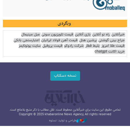
وبگردی
خبرآنلاین
راه نو آنلاین
بازی آنلاین
قیمت تلویزیون سونی
مبل مینیمال
جراح بینی گوشتی
پرشین هتل
قیمت آهن فولاد ایرانیان
اعتبارسنجی بانکی
قیمت طلا امروز
بلیط قطار
شرکت رادوکو
قیمت پروفیل
سایت یوتوتایمز
خرید اکانت chatgpt
نسخه دسکتاپ
تمامی حقوق این سایت برای خبرآنلاین محفوظ است. نقل مطالب با ذکر منبع بلامانع است.
Copyright © 2025 khabaronline News Agancy, All rights reserved
طراحی و تولید: نستوه