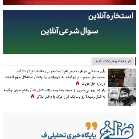
در بحث مشارکت کنید
رأی جنجالی درباره تغییر نام؛ ثبت‌احوال مخالفت کرد/ دادگاه
تجدیدنظر تغییر نام «رقیه» به «رویا» را پذیرفت/ استدلال مهم قضات
درباره حق هویت
راز ۱۵ روز بی‌خبری از حمیدرضا رجب‌زاده فاش شد/ مداح جوان چگونه
به قتل رسید؟ روایت یک قرار مرگ با دختر بلاگر