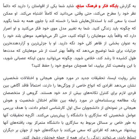
به گزارش
پایگاه فکر و فرهنگ مبلغ،
شاید شما یکی از اقوامتان را دارید که دائماً
نظر خود را مطرح می‌کند، حتی وقتی می‌دانید که کاملاً اشتباه می‌کند. او ممکن
است یا سعی کند با استدلال‌هایش شما را خسته کند یا جلوی همه به شما بگوید
که چگونه باید زندگی کنید. شما به تغییر مدل موی خود فکر می‌کنید و او اصرار
دارد که واقعاً باید موهایتان را کوتاه کنید، حتی اگر می‌خواهید موهای بلند خود را
به عنوان بخشی از ظاهر کلی خود نگه دارید. او با جزئی‌ترین و آزاردهنده‌ترین
جزئیات برای شما توضیح می‌دهد که واقعاً بهتر است از شر موهایتان که مدت‌ها
طول کشیده تا رشد کند، خلاص شوید. چگونه می‌توانید بدون اینکه عصبانی شوید،
با این وضعیت کنار بیایید، اما همچنان موضع خود را حفظ کنید؟
بنابر روایت ایسنا، تحقیقات جدید در مورد هوش هیجانی و اختلالات شخصیتی
نشان می‌دهد افرادی که انواع خاصی از ویژگی‌ها را دارند، احتمالاً فاقد آگاهی بین
فردی لازم برای کنترل تکانه‌های بیش از حد خود هستند. گروهی از متخصصان
یک مطالعه پرسشنامه‌ای در مورد رابطه بین علائم اختلال شخصیت و هوش
هیجانی در نمونه‌ای از دانشجویان سال اول کارشناسی انجام دادند، با هدف بررسی
عوامل شخصیتی که سازگاری با دانشگاه را پیش‌بینی می‌کنند. اگرچه تحقیقات آنها
به طور خاص بر مسائل مربوط به سازگاری با دانشگاه متمرکز بود، یافته‌های آنها
پیشنهاد می‌دهد که افرادی که سعی می‌کنند با دیدگاه‌های خود از جهان بر دیگران
تسلط یابند، می‌توانند زندگی را برای همه از جمله خودشان دشوار کنند.