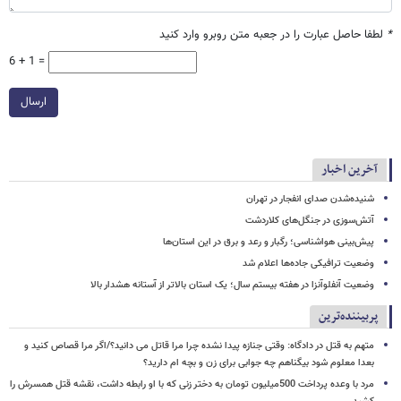
*
لطفا حاصل عبارت را در جعبه متن روبرو وارد کنید
6 + 1 =
ارسال
آخرین اخبار
شنیده‌شدن صدای انفجار در تهران
آتش‌سوزی در جنگل‌های کلاردشت
پیش‌بینی هواشناسی؛ رگبار و رعد و برق در این استان‌ها
وضعیت ترافیکی جاده‌ها اعلام شد
وضعیت آنفلوآنزا در هفته بیستم سال؛ یک استان بالاتر از آستانه هشدار بالا
پربیننده‌ترین
متهم به قتل در دادگاه: وقتی جنازه پیدا نشده چرا مرا قاتل می دانید؟/اگر مرا قصاص کنید و
بعدا معلوم شود بیگناهم چه جوابی برای زن و بچه ام دارید؟
مرد با وعده پرداخت 500میلیون تومان به دختر زنی که با او رابطه داشت، نقشه قتل همسرش را