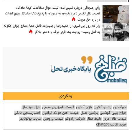
رأی جنجالی درباره تغییر نام؛ ثبت‌احوال مخالفت کرد/ دادگاه
تجدیدنظر تغییر نام «رقیه» به «رویا» را پذیرفت/ استدلال مهم قضات
درباره حق هویت
راز ۱۵ روز بی‌خبری از حمیدرضا رجب‌زاده فاش شد/ مداح جوان چگونه
به قتل رسید؟ روایت یک قرار مرگ با دختر بلاگر
وبگردی
خبرآنلاین
راه نو آنلاین
بازی آنلاین
قیمت تلویزیون سونی
مبل مینیمال
جراح بینی گوشتی
پرشین هتل
قیمت آهن فولاد ایرانیان
اعتبارسنجی بانکی
قیمت طلا امروز
بلیط قطار
شرکت رادوکو
قیمت پروفیل
سایت یوتوتایمز
خرید اکانت chatgpt