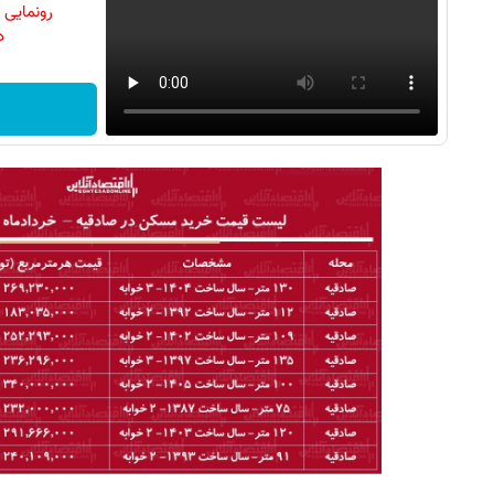
رونمایی
دن