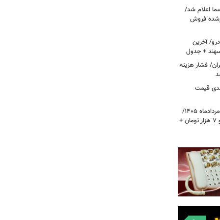
ما اعلام شد/
ام‌شده فروش
رو/ آخرین
 سهند + جدول
ا در تهران/ فشار هزینه
د
دی قیمت
قیمت دلار، یورو و سایر ارزها امروز ۱۷ مردادماه ۱۴۰۵/
دلار نزدیک به ۶ هزار تومان ریخت؛ یورو ۷ هزار تومان +