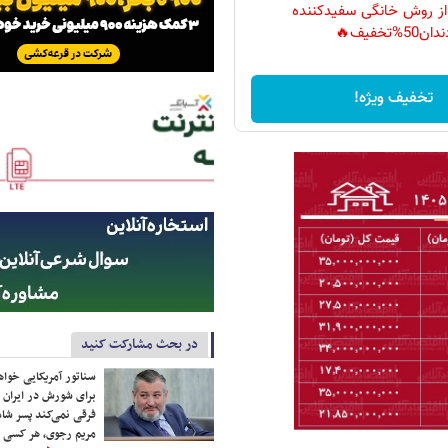
 از روش خانگی سفیدکننده
دان50%تخفیف🔥
تخفیف ویژه!
در بحث مشارکت کنید
سناتور آمریکایی خواه
برای شورش در ایران 
فرقی نمی‌کند پسر شاه 
مریم رجوی، هر کسی 