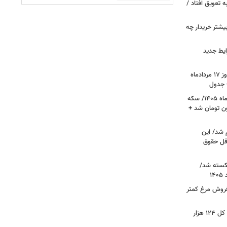
ین خانوارها به تعویق افتاد /
بیشتر خریدار چه
ایط جدید
قیمت جدید دلار، یورو و سایر ارزها امروز ۱۷ مردادماه
قیمت جدید طلا و سکه امروز ۱۷ مردادماه ۱۴۰۵/ سکه
رز عبور کرد؛ طلا ۱۹ میلیون تومان شد +
 شد/ این
قل حقوق
کسته شد/
 فروش مرغ کمتر
فتح کانال ۵.۵ میلیونی بورس/شاخص کل ۱۲۴ هزار