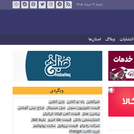
شنبه ۱۷ مرداد ۱۴۰۵
انتشارات
وبلاگ
استان‌ها
وبگردی
خبرآنلاین
راه نو آنلاین
بازی آنلاین
قیمت تلویزیون سونی
مبل مینیمال
جراح بینی گوشتی
پرشین هتل
قیمت آهن فولاد ایرانیان
اعتبارسنجی بانکی
قیمت طلا امروز
بلیط قطار
شرکت رادوکو
قیمت پروفیل
سایت یوتوتایمز
خرید اکانت chatgpt