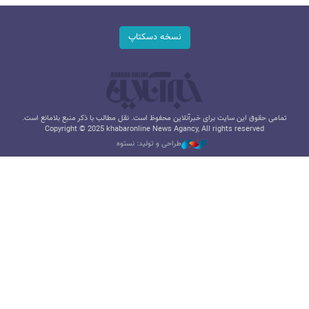
نسخه دسکتاپ
تمامی حقوق این سایت برای خبرآنلاین محفوظ است. نقل مطالب با ذکر منبع بلامانع است.
Copyright © 2025 khabaronline News Agancy, All rights reserved
طراحی و تولید: نستوه