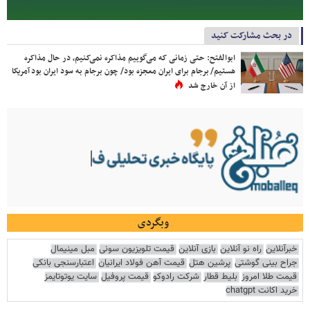
در بحث مشارکت کنید
ابوالفتح: حتی زمانی که می‌گوییم مذاکره نمی‌کنیم، در حال مذاکره
هستیم/ برجام برای ایران معجزه بود/ چون برجام به سود ایران بود آمریکا
از آن خارج شد
وبگردی
خبرآنلاین
راه نو آنلاین
بازی آنلاین
قیمت تلویزیون سونی
مبل مینیمال
جراح بینی گوشتی
پرشین هتل
قیمت آهن فولاد ایرانیان
اعتبارسنجی بانکی
قیمت طلا امروز
بلیط قطار
شرکت رادوکو
قیمت پروفیل
سایت یوتوتایمز
خرید اکانت chatgpt