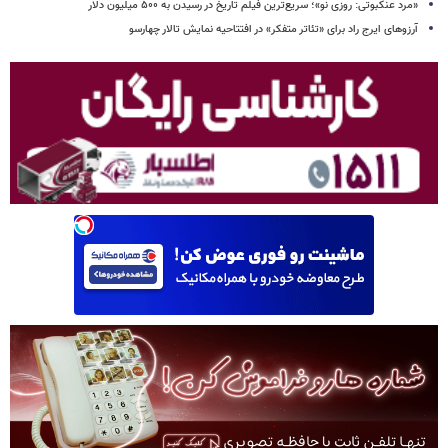
«مرد عنکبوتی: روزی نو»؛ سریع‌ترین فیلم تاریخ در رسیدن به ۵۰۰ میلیون دلار
آرزوهای ایرج راد برای «تئاتر متفکر» در افتتاحیه نمایش تالار چهارسو